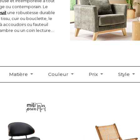
euse et intemporelle à tout
ntage ou contemporain. Le
uil
une robustesse durable
tissu, cuir ou bouclette, le
 à accoudoirs ou fauteuil
hambre ou un coin lecture.
s est idéal pour ceux qui
orative, qui traverse les
Matière
Couleur
Prix
Style