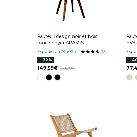
Fauteuil design noir et bois
Faute
foncé noyer ARAMIS
méta
Expedié en 24h/72h
Exped
(66)
- 32%
- 4
149,59
77
219,99