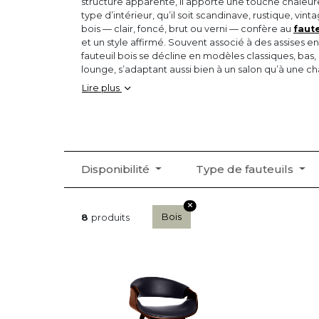
structure apparente, il apporte une touche chaleur
type d’intérieur, qu’il soit scandinave, rustique, vi
bois — clair, foncé, brut ou verni — confère au
faute
et un style affirmé. Souvent associé à des assises en 
fauteuil bois se décline en modèles classiques, bas,
lounge, s’adaptant aussi bien à un salon qu’à une c
Esthétique, confortable et naturel, le fauteuil en boi
Lire plus
recherchent une assise à la fois fonctionnelle et déc
tendances sans jamais se démoder.
Disponibilité
Type de fauteuils
Bois
8
produits