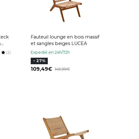
teck
Fauteuil lounge en bois massif
n
et sangles beiges LUCEA
Expedié en 24h/72h
(2)
- 27%
109,49
149,99