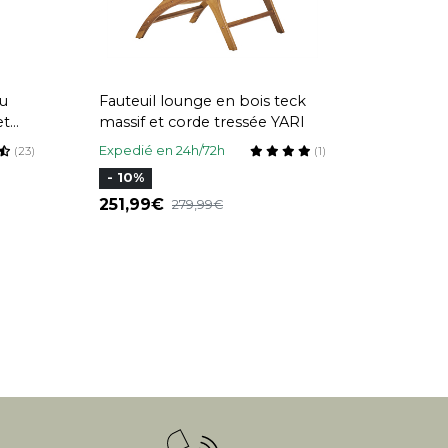
su
Fauteuil lounge en bois teck
et
massif et corde tressée YARI
Expedié en 24h/72h
(23)
(1)
- 10%
251,99
279,99