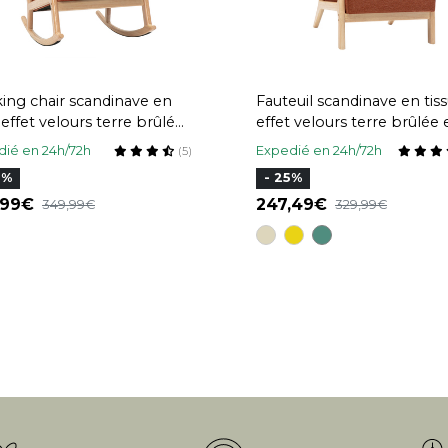
ing chair scandinave en
Fauteuil scandinave en tis
 effet velours terre brûlée
effet velours terre brûlée 
ois clair massif DERRY
bois clair massif DERRY
ié en 24h/72h
Expedié en 24h/72h
(5)
6%
- 25%
,99
247,49
349,99
329,99