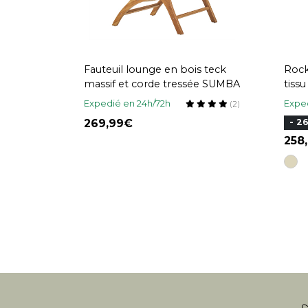
Fauteuil lounge en bois teck
Rock
massif et corde tressée SUMBA
tissu
et b
Expedié en 24h/72h
Exped
(2)
269,99
- 2
258