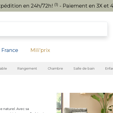
(1)
expédition en 24h/72h!
- Paiement en 3X et 4
 France
Mili'prix
able
Rangement
Chambre
Salle de bain
Enfa
me naturel. Avec sa