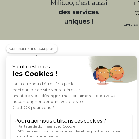
Miliboo, c'est aussi
des services
uniques !
Livrais
À PROPOS DE MILIBOO
Qui sommes nous et nos engagements
Mentions légales
Moyens de paiement
Livraison
Conditions générales de Vente
Politique de protection des données personnelles
Conditions générales d'utilisation du site
Droits informatique et libertés
Carte de fidelite et parrainage