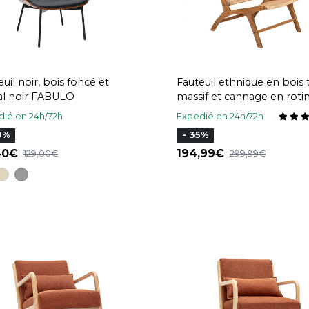
uil noir, bois foncé et
Fauteuil ethnique en bois 
l noir FABULO
massif et cannage en roti
naturel HAMMA
ié en 24h/72h
Expedié en 24h/72h
0%
- 35%
,40
194,99
129,00
299,99