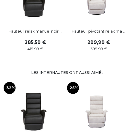
Fauteuil relax manuel noir ...
Fauteuil pivotant relax ma ...
285
,
59
299
,
99
419
,
99
399
,
99
LES INTERNAUTES ONT AUSSI AIMÉ :
-32%
-25%
-