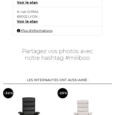
Voir le plan
6, rue Grôlée
69002 LYON
Voir le plan
Plus d'informations
Partagez vos photos avec
notre hashtag #miliboo
LES INTERNAUTES ONT AUSSI AIMÉ :
-32%
-25%
-