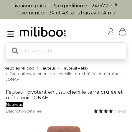
(1)
Livraison gratuite & expédition en 24h/72h!
-
Paiement en 3X et 4X sans frais avec Alma
Meubles Miliboo
Fauteuil
Fauteuil Relax
Fauteuil pivotant en tissu chenille terre brûlée et métal noir
JONAH
Fauteuil pivotant en tissu chenille terre brûlée et
métal noir JONAH
Nouveau
Description détaillée
(11 avis)