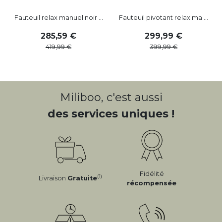
Fauteuil relax manuel noir ...
Fauteuil pivotant relax ma ...
285
,
59
299
,
99
419
,
99
399
,
99
Miliboo, c'est aussi
des services uniques !
Fidélité
(1)
Livraison
Gratuite
récompensée