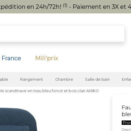
(1)
expédition en 24h/72h!
- Paiement en 3X et 4
 France
Mili'prix
able
Rangement
Chambre
Salle de bain
Enfa
le scandinave en tissu bleu foncé et bois clair AMIKO
Fau
ble
Pro
Descri