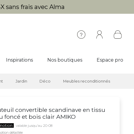
X sans frais avec Alma
Inspirations
Nos boutiques
Espace pro
nt
Jardin
Déco
Meubles reconditionnés
teuil convertible scandinave en tissu
u foncé et bois clair AMIKO
motion
valable jusqu'au 20-08
ption détaillée