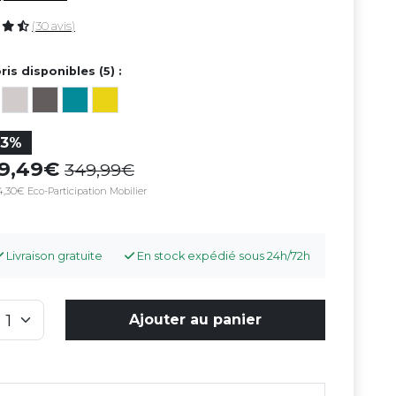
(30 avis)
ris disponibles (5) :
23%
69,49
349,99
4,30€ Eco-Participation Mobilier
Livraison gratuite
En stock expédié sous 24h/72h
Ajouter au panier