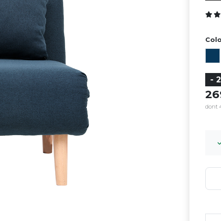
Colo
- 
2
dont 