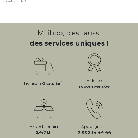
- Convertible
Miliboo, c'est aussi
des services uniques !
Fidélité
(1)
Livraison
Gratuite
récompensée
Expédition
en
Appel gratuit
24/72h
0 805 14 44 44