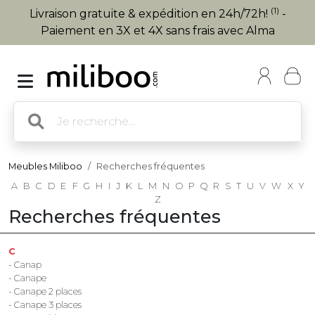
(1)
Livraison gratuite & expédition en 24h/72h!
-
Paiement en 3X et 4X sans frais avec Alma
Meubles Miliboo
Recherches fréquentes
A
B
C
D
E
F
G
H
I
J
K
L
M
N
O
P
Q
R
S
T
U
V
W
X
Y
Z
Recherches fréquentes
C
- Canap
- Canape
- Canape 2 places
- Canape 3 places