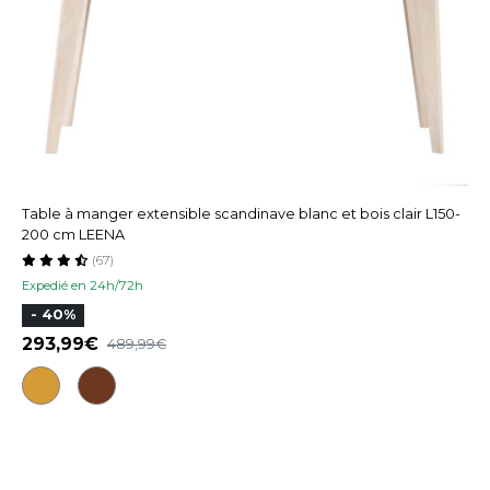
Table à manger extensible scandinave blanc et bois clair L150-
200 cm LEENA
(67)
Expedié en 24h/72h
- 40%
293,99
489,99