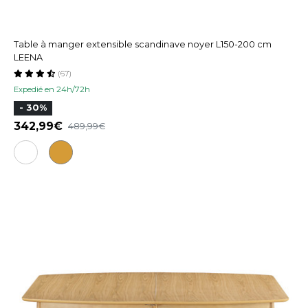
Table à manger extensible scandinave noyer L150-200 cm
LEENA
(67)
Expedié en 24h/72h
- 30%
342,99
489,99