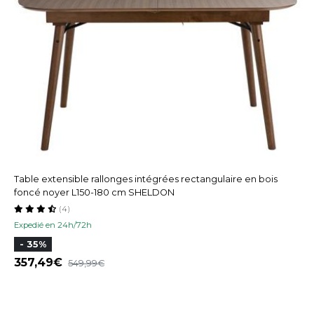
Table extensible rallonges intégrées rectangulaire en bois
foncé noyer L150-180 cm SHELDON
(4)
Expedié en 24h/72h
- 35%
357,49
549,99