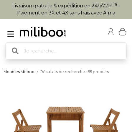
(1)
Livraison gratuite & expédition en 24h/72h!
-
Paiement en 3X et 4X sans frais avec Alma
Meubles Miliboo
Résultats de recherche : 55 produits