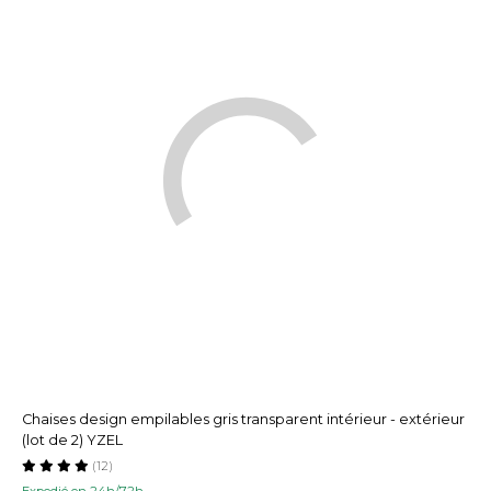
Chaises design empilables gris transparent intérieur - extérieur
(lot de 2) YZEL
(12)
Expedié en 24h/72h