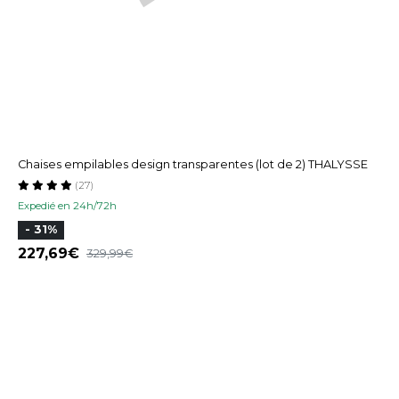
Chaises empilables design transparentes (lot de 2) THALYSSE
(27)
Expedié en 24h/72h
- 31%
227,69
329,99