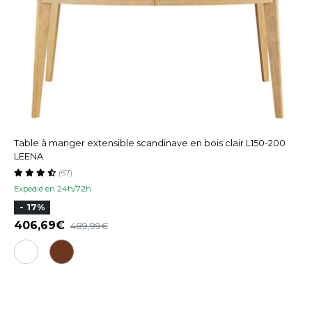
Table à manger extensible scandinave en bois clair L150-200
LEENA
(67)
Expedié en 24h/72h
- 17%
406,69
489,99