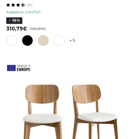
(26)
Expedié en 24h/72h
- 16%
310,79
369,99
+ 5