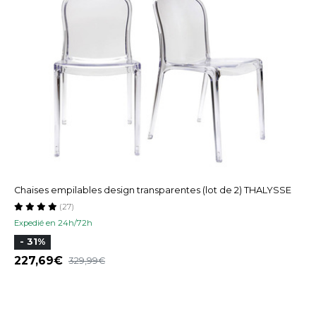
Chaises empilables design transparentes (lot de 2) THALYSSE
(27)
Expedié en 24h/72h
- 31%
227,69
329,99