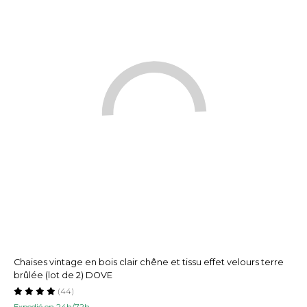
Chaises vintage en bois clair chêne et tissu effet velours terre
brûlée (lot de 2) DOVE
(44)
Expedié en 24h/72h