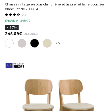
Chaises vintage en bois clair chêne et tissu effet laine bouclée
blanc (lot de 2) LUCIA
(26)
Expedié en 24h/72h
- 37%
245,69
389,99
+ 5