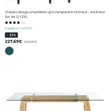
Chaises design empilables gris transparent intérieur - extérieur
(lot de 2) YZEL
(12)
Expedié en 24h/72h
- 31%
227,69
329,99