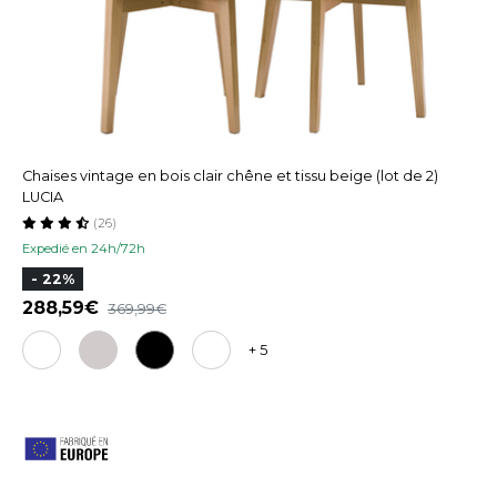
Chaises vintage en bois clair chêne et tissu beige (lot de 2)
LUCIA
(26)
Expedié en 24h/72h
- 22%
288,59
369,99
+ 5