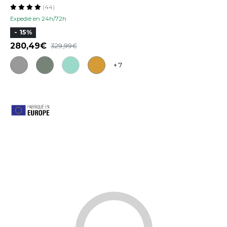
(44)
Expedié en 24h/72h
- 15%
280,49
329,99
+ 7