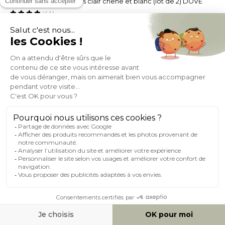
Chaises vintage en bois clair chêne et blanc (lot de 2) DOVE
(44)
Expedié en 24h/72h
329,99
+ 7