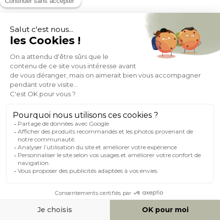
Chaise de bureau capitonnée à roulettes en tissu effet velours
texturé beige et métal noir BALTIK
(30)
Expedié en 24h/72h
- 30%
104,99
149,99
1
2
3
4
5