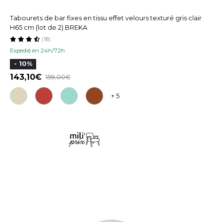
Tabourets de bar fixes en tissu effet velours texturé gris clair
H65 cm (lot de 2) BREKA
(18)
Expedié en 24h/72h
- 10%
143,10
159,00
+ 5