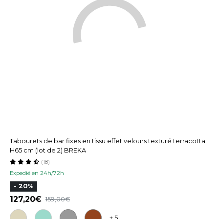
Tabourets de bar fixes en tissu effet velours texturé terracotta
H65 cm (lot de 2) BREKA
(18)
Expedié en 24h/72h
- 20%
127,20
159,00
+ 5