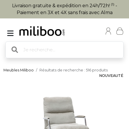
(1)
Livraison gratuite & expédition en 24h/72h!
-
Paiement en 3X et 4X sans frais avec Alma
Meubles Miliboo
Résultats de recherche : 516 produits
NOUVEAUTÉ