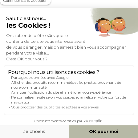
Chaise de bureau à roulettes design blanc, bois clair et acier