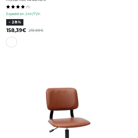
(6)
Expedié en 24h/72h
- 28%
158,39
219,99