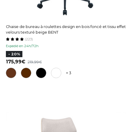
Chaise de bureau à roulettes design en bois foncé et tissu effet
velours texturé beige BENT
(223)
Expedié en 24h/72h
- 20%
175,99
219,99
+ 3