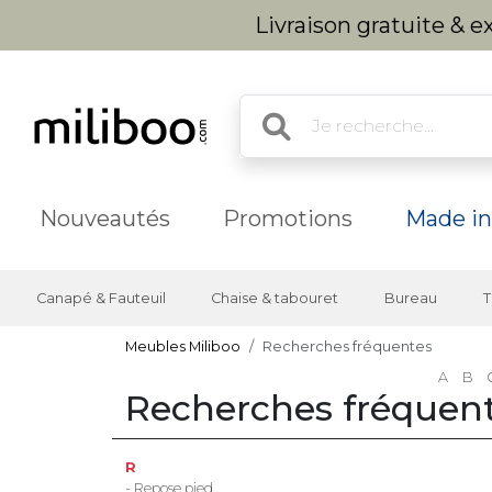
Livraison gratuite & 
Nouveautés
Promotions
Made in
Canapé & Fauteuil
Chaise & tabouret
Bureau
T
Meubles Miliboo
Recherches fréquentes
A
B
Recherches fréquen
R
- Repose pied