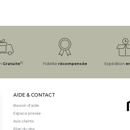
(1)
on
Gratuite
Fidélité
récompensée
Expédition
e
AIDE & CONTACT
Besoin d'aide
Espace presse
Avis clients
Plan du site