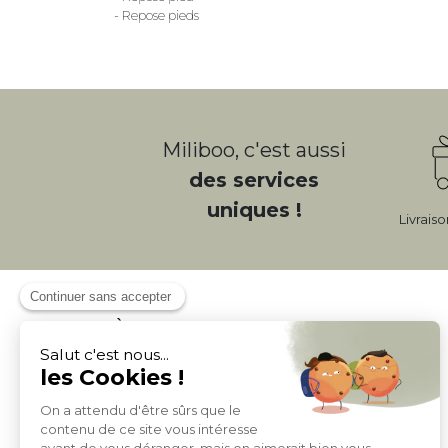
- Repose pieds
Miliboo, c'est aussi
des services
uniques !
Livrais
À PROPOS DE MILIBOO
Qui sommes nous et nos engagements
Mentions légales
Moyens de paiement
Livraison