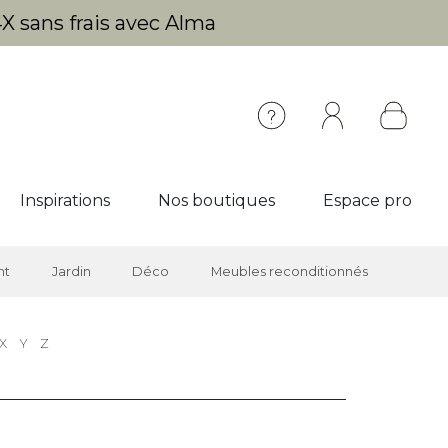
X sans frais avec Alma
Inspirations
Nos boutiques
Espace pro
nt
Jardin
Déco
Meubles reconditionnés
X
Y
Z