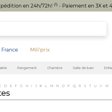
(1)
expédition en 24h/72h!
- Paiement en 3X et 4
 France
Mili'prix
able
Rangement
Chambre
Salle de bain
Enfa
C
D
E
F
G
H
I
J
K
L
M
N
O
P
Q
R
S
T
U
V
W
tes