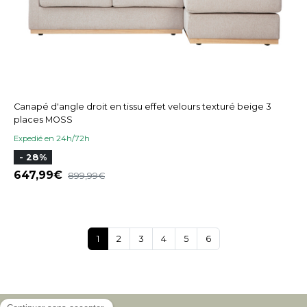
Canapé d'angle droit en tissu effet velours texturé beige 3
places MOSS
Expedié en 24h/72h
- 28%
647,99
899,99
1
2
3
4
5
6