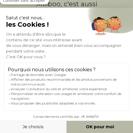
Miliboo, c'est aussi
des services uniques !
Fidélité
(1)
Livraison
Gratuite
récompensée
Expédition
en
Appel gratuit
24/72h
0 805 14 44 44