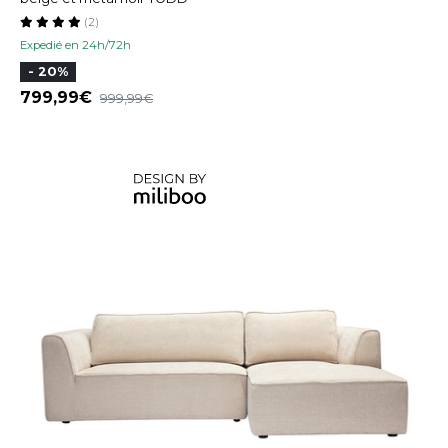
(2)
Expedié en 24h/72h
- 20%
799,99
999,99