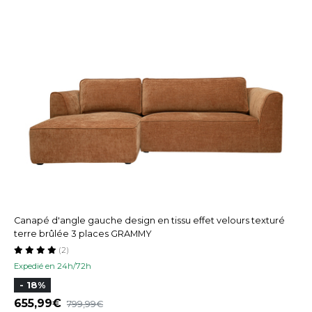
Canapé d'angle gauche design en tissu effet velours texturé
terre brûlée 3 places GRAMMY
(2)
Expedié en 24h/72h
- 18%
655,99
799,99