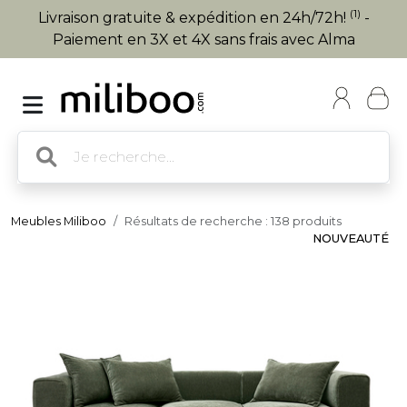
(1)
Livraison gratuite & expédition en 24h/72h!
-
Paiement en 3X et 4X sans frais avec Alma
Meubles Miliboo
Résultats de recherche : 138 produits
NOUVEAUTÉ