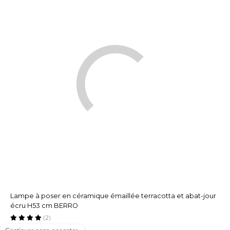
Lampe à poser en céramique émaillée terracotta et abat-jour
écru H53 cm BERRO
(2)
Expedié en 24h/72h