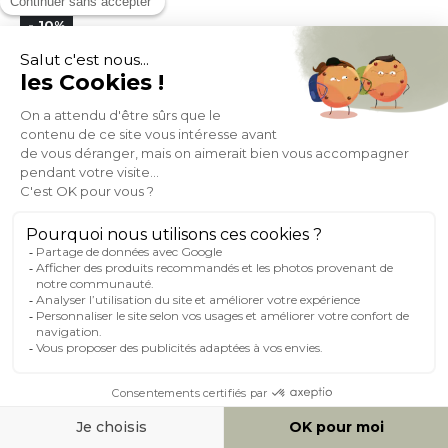
- 10%
98,99
109,99
1
2
3
Miliboo, c'est aussi
des services uniques !
Fidélité