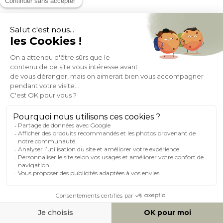
Canapé d'angle convertible réversible avec coffre 3 places en
tissu chenille terre brûlée et bois clair ORSO
(11)
Expédié sous 3 sem
599,00