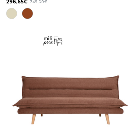
296,65
349,00