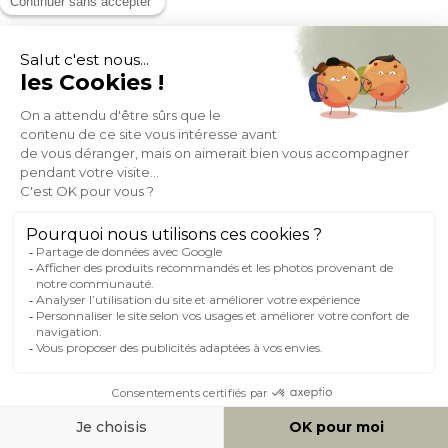
Chaises scandinaves en bois foncé frêne (lot de 2) WALFORD
(44)
Expedié en 24h/72h
369,99
+ 2
1
2
3
4
5
6
7
8
9
10
11
12
13
14
15
16
17
18
19
20
21
22
23
24
25
26
27
28
29
30