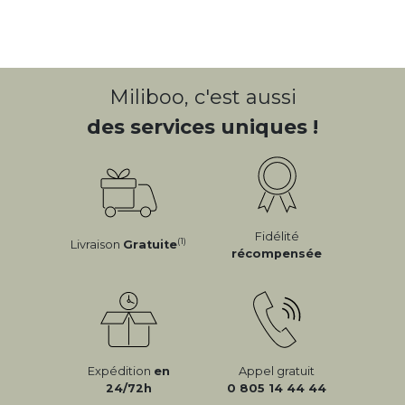
Miliboo, c'est aussi
des services uniques !
Fidélité
(1)
Livraison
Gratuite
récompensée
Expédition
en
Appel gratuit
24/72h
0 805 14 44 44