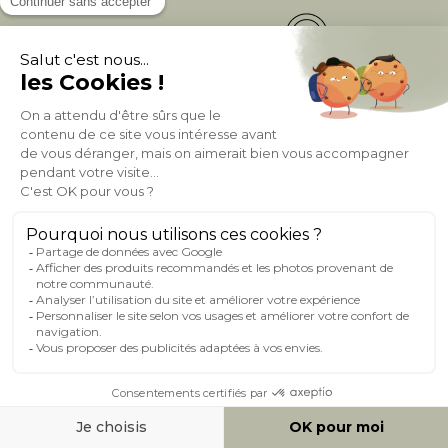
Fidélité
(1)
Livraison
Gratuite
récompensée
Expédition
en
Appel gratuit
24/72h
0 805 14 44 44
À PROPOS DE MILIBOO
AIDE & CONTACT