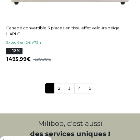
Canapé convertible 3 places en tissu effet velours beige
HARLO
Expedié en 24h/72h
- 12%
1495,99
1699,99
1
2
3
4
5
Miliboo, c'est aussi
des services uniques !