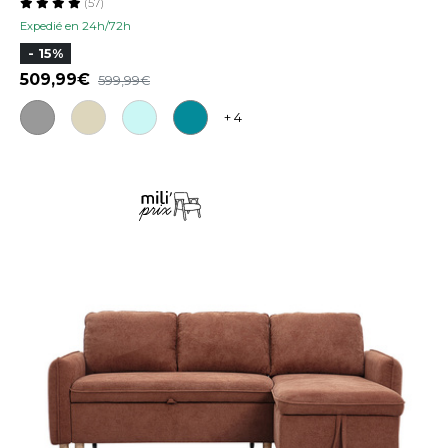
(57)
Expedié en 24h/72h
- 15%
509,99
599,99
+ 4