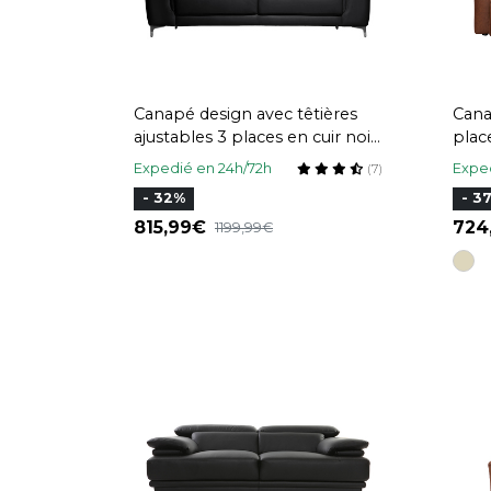
Canapé design avec têtières
Cana
ajustables 3 places en cuir noir
plac
et acier chromé NEVADA
Expedié en 24h/72h
Exped
(7)
- 32%
- 3
815,99
72
1199,99