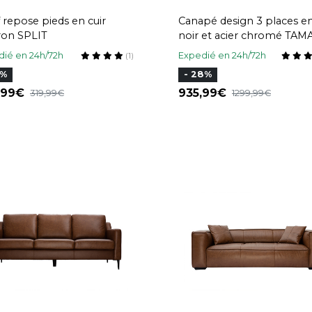
 repose pieds en cuir
Canapé design 3 places en
on SPLIT
noir et acier chromé TAM
ié en 24h/72h
Expedié en 24h/72h
(1)
0%
- 28%
,99
935,99
319,99
1299,99