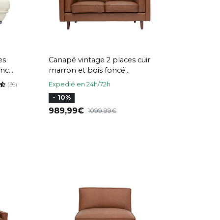
es
Canapé vintage 2 places cuir
anc
marron et bois foncé
BRADLEY
Expedié en 24h/72h
(36)
- 10%
989,99
1099,99