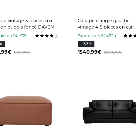
pé vintage 3 places cuir
Canapé d'angle gauche
on et bois foncé DAVEN
vintage 4-5 places en cuir
marron et bois noir COBA
ié en 24h/72h
Expedié en 24h/72h
(1)
5%
- 33%
4,99
1540,99
899,99
2299,99