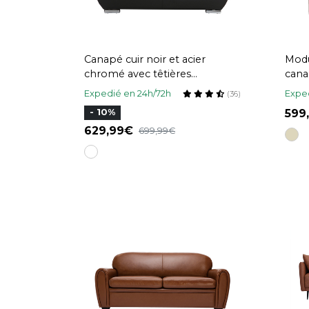
Canapé cuir noir et acier
Modu
chromé avec têtières
cana
ajustables 2 places EWING
Expedié en 24h/72h
Exped
(36)
599
- 10%
629,99
699,99