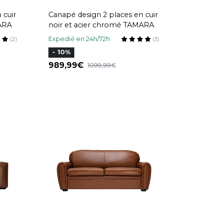
 cuir
Canapé design 2 places en cuir
ARA
noir et acier chromé TAMARA
Expedié en 24h/72h
(2)
(3)
- 10%
989,99
1099,99