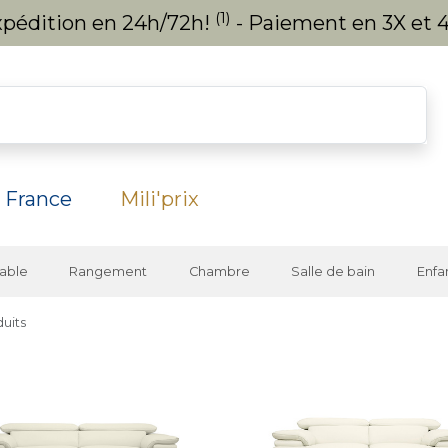
(1)
expédition en 24h/72h!
- Paiement en 3X et 4
 France
Mili'prix
able
Rangement
Chambre
Salle de bain
Enfa
uits