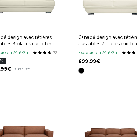
pé design avec têtières
Canapé design avec têtièr
tables 3 places cuir blanc
ajustables 2 places cuir bl
cier chromé EWING
et acier chromé EWING
ié en 24h/72h
Expedié en 24h/72h
(35)
699,99
0%
0,99
989,99