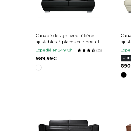
Canapé design avec têtières
Cana
ajustables 3 places cuir noir et
ajus
acier chromé EWING
et a
Expedié en 24h/72h
Exped
(35)
989,99
- 1
89