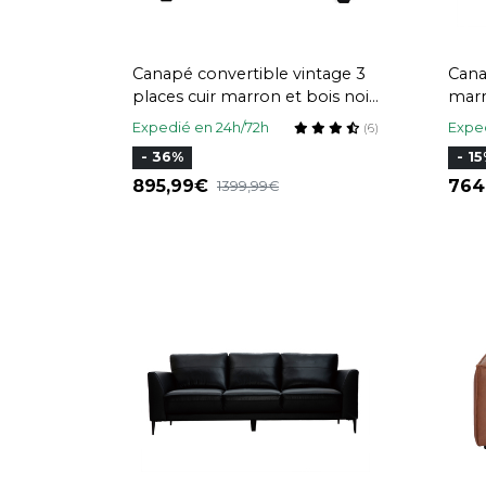
Canapé convertible vintage 3
Cana
places cuir marron et bois noir
marr
avec matelas 9 cm CLUB
Expedié en 24h/72h
Exped
(6)
- 36%
- 1
895,99
76
1399,99