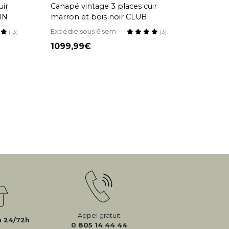
uir
Canapé vintage 3 places cuir
IN
marron et bois noir CLUB
Expédié sous 6 sem
(13)
(3)
1099,99
Appel gratuit
n 24/72h
0 805 14 44 44