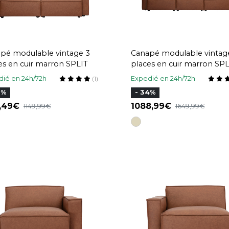
pé modulable vintage 3
Canapé modulable vintag
es en cuir marron SPLIT
places en cuir marron SPL
ié en 24h/72h
Expedié en 24h/72h
(1)
7%
- 34%
4,49
1088,99
1149,99
1649,99