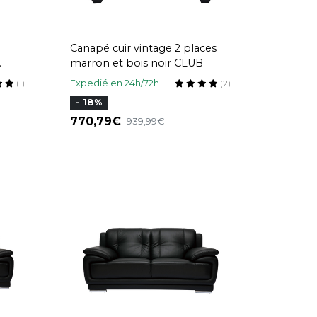
Canapé cuir vintage 2 places
marron et bois noir CLUB
IN
Expedié en 24h/72h
(1)
(2)
- 18%
770,79
939,99