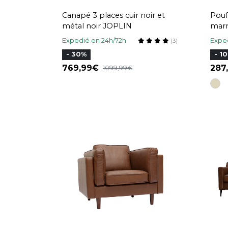
Canapé 3 places cuir noir et
Pouf
métal noir JOPLIN
marr
Expedié en 24h/72h
Exped
(3)
- 30%
- 1
769,99
287
1099,99