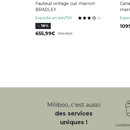
Fauteuil vintage cuir marron
Cana
BRADLEY
marr
Expedié en 24h/72h
Exped
(2)
109
- 18%
655,99
799,99
Miliboo, c'est aussi
des services
uniques !
Livrais