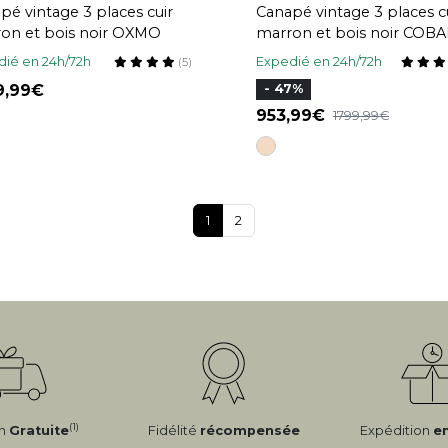
pé vintage 3 places cuir
Canapé vintage 3 places c
on et bois noir OXMO
marron et bois noir COBA
ié en 24h/72h
Expedié en 24h/72h
(5)
9,99
- 47%
953,99
1799,99
1
2
(1)
on
Gratuite
Fidélité
récompensée
Expédition
e