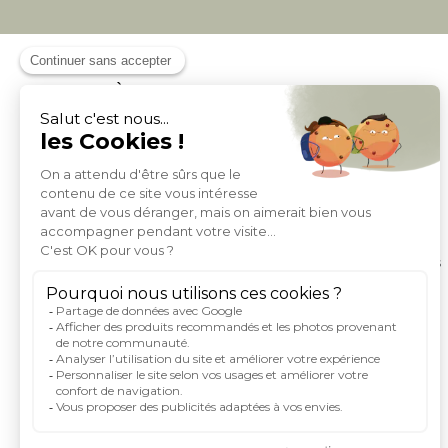
À PROPOS DE MILIBOO
Qui sommes nous et nos engagements
Mentions légales
Moyens de paiement
Livraison
Conditions générales de Vente
Politique de protection des données personnelles
Conditions générales d'utilisation du site
Droits informatique et libertés
Carte de fidelite et parrainage
Rejoignez-nous
Index égalité femme homme
Espace investisseurs