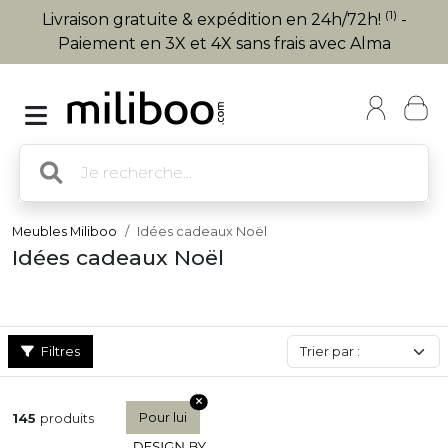
(1)
Livraison gratuite & expédition en 24h/72h!
-
Paiement en 3X et 4X sans frais avec Alma
Meubles Miliboo
Idées cadeaux Noël
Idées cadeaux Noël
Filtres
Pour lui
145
produits