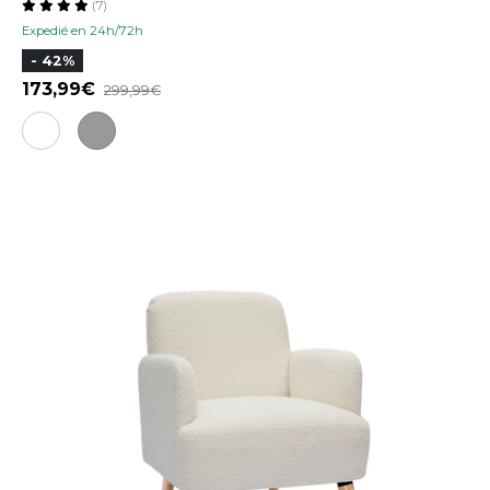
(7)
Expedié en 24h/72h
- 42%
173,99
299,99