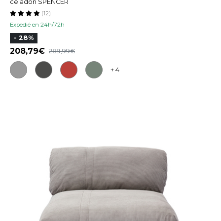
céladon SPENCER
(12)
Expedié en 24h/72h
- 28%
208,79
289,99
+ 4