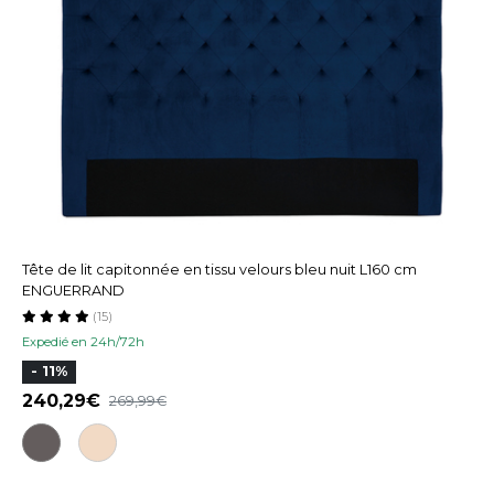
Tête de lit capitonnée en tissu velours bleu nuit L160 cm
ENGUERRAND
(15)
Expedié en 24h/72h
- 11%
240,29
269,99