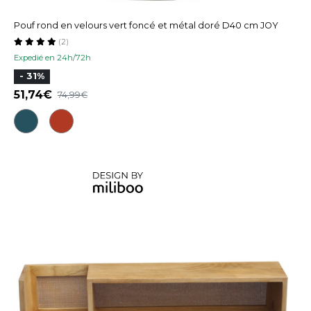
Pouf rond en velours vert foncé et métal doré D40 cm JOY
(2)
Expedié en 24h/72h
- 31%
51,74
74,99