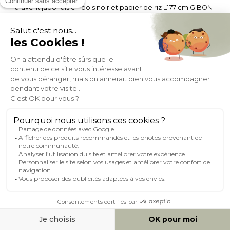
Paravent japonais en bois noir et papier de riz L177 cm GIBON
(5)
Expedié en 24h/72h
- 30%
104,99
149,99