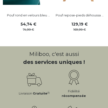
Pouf rond en velours bleu ...
Pouf repose-pieds déhoussa ...
54
,
74
129
,
19
74
,
99
169
,
99
Miliboo, c'est aussi
des services uniques !
Fidélité
(1)
Livraison
Gratuite
récompensée