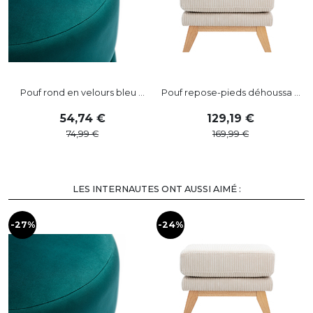
Pouf rond en velours bleu ...
Pouf repose-pieds déhoussa ...
54
,
74
129
,
19
74
,
99
169
,
99
LES INTERNAUTES ONT AUSSI AIMÉ :
-27%
-24%