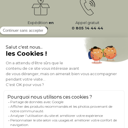
Expédition
en
Appel gratuit
24/72h
0 805 14 44 44
À PROPOS DE MILIBOO
AIDE & CONTACT
MILIBOO SUR LE NET