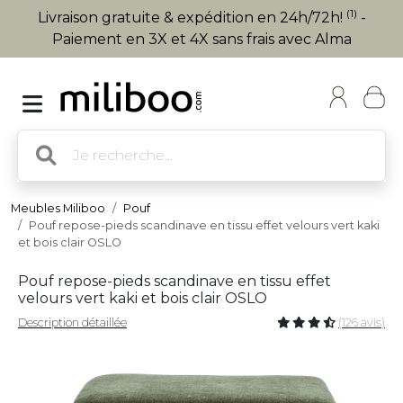
(1)
Livraison gratuite & expédition en 24h/72h!
-
Paiement en 3X et 4X sans frais avec Alma
Meubles Miliboo
Pouf
Pouf repose-pieds scandinave en tissu effet velours vert kaki
et bois clair OSLO
Pouf repose-pieds scandinave en tissu effet
velours vert kaki et bois clair OSLO
Description détaillée
(126 avis)