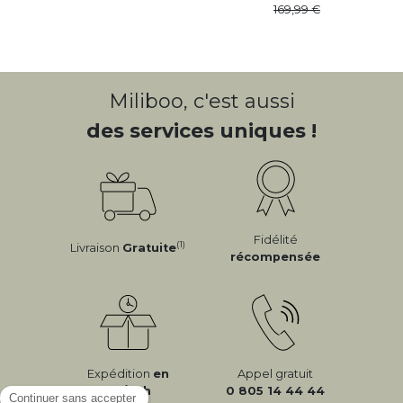
169
,
99
Miliboo, c'est aussi
des services uniques !
Fidélité
(1)
Livraison
Gratuite
récompensée
Expédition
en
Appel gratuit
24/72h
0 805 14 44 44