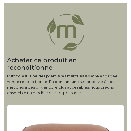
Acheter ce produit en
reconditionné
Miliboo est l'une des premières marques à s'être engagée
vers le reconditionné. En donnant une seconde vie à nos
meubles à des prix encore plus accessibles, nous créons
ensemble un modèle plus responsable !