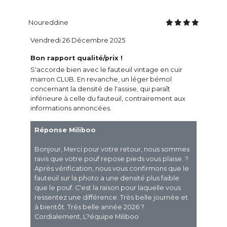
Noureddine
Vendredi 26 Décembre 2025
Bon rapport qualité/prix !
S'accorde bien avec le fauteuil vintage en cuir
marron CLUB. En revanche, un léger bémol
concernant la densité de l'assise, qui paraît
inférieure à celle du fauteuil, contrairement aux
informations annoncées.
Réponse Miliboo
Bonjour, Merci pour votre retour, nous sommes
ravis que votre pouf repose pieds vous plaise. ?
Après vérification, nous vous confirmons que le
fauteuil sur la photo a une densité plus faible
que le pouf. C'est la raison pour laquelle vous
ressentez une différence. Très belle journée et
à bientôt. Très belle année 2026 ?
Cordialement, L?équipe Miliboo