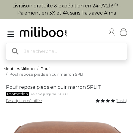
(1)
Livraison gratuite & expédition en 24h/72h!
-
Paiement en 3X et 4X sans frais avec Alma
Meubles Miliboo
Pouf
Pouf repose pieds en cuir marron SPLIT
Pouf repose pieds en cuir marron SPLIT
Promotion
valable jusqu'au 20-08
Description détaillée
(1 avis)