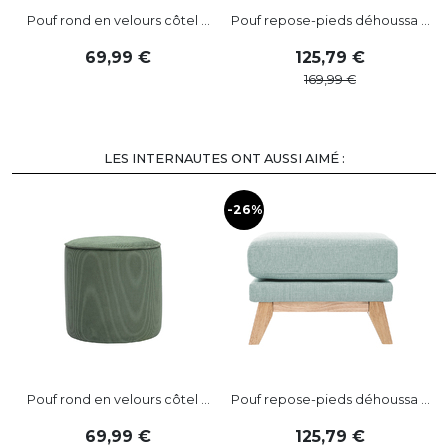
Pouf rond en velours côtel ...
Pouf repose-pieds déhoussa ...
69
,
99
125
,
79
169
,
99
LES INTERNAUTES ONT AUSSI AIMÉ :
-26%
Pouf rond en velours côtel ...
Pouf repose-pieds déhoussa ...
69
,
99
125
,
79