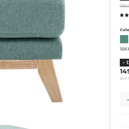
Descri
Colo
Voir 
- 
1
dont 1