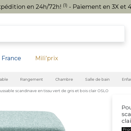
(1)
expédition en 24h/72h!
- Paiement en 3X et 4
 France
Mili'prix
able
Rangement
Chambre
Salle de bain
Enfa
sable scandinave en tissu vert de gris et bois clair OSLO
Pou
sca
cla
Pro