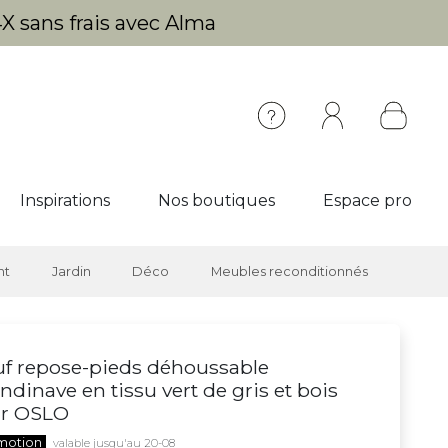
X sans frais avec Alma
Inspirations
Nos boutiques
Espace pro
nt
Jardin
Déco
Meubles reconditionnés
f repose-pieds déhoussable
ndinave en tissu vert de gris et bois
ir OSLO
motion
valable jusqu'au 20-08