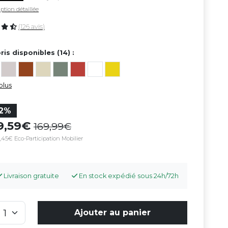
ption détaillée
(126 avis)
ris disponibles (14) :
plus
12%
49,59
169,99
,45€ Eco-Participation Mobilier
Livraison gratuite
En stock expédié sous 24h/72h
Ajouter au panier