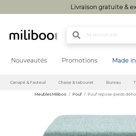
Livraison gratuite & 
Nouveautés
Promotions
Made in
Canapé & Fauteuil
Chaise & tabouret
Bureau
T
Meubles Miliboo
Pouf
Pouf repose-pieds déhous