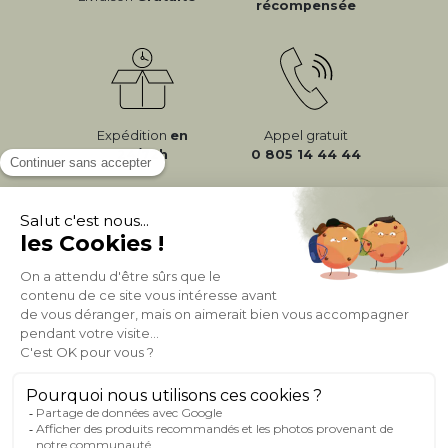
récompensée
Expédition
en
Appel gratuit
24/72h
0 805 14 44 44
À PROPOS DE MILIBOO
AIDE & CONTACT
MILIBOO SUR LE NET