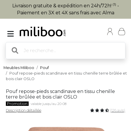
(1)
Livraison gratuite & expédition en 24h/72h!
-
Paiement en 3X et 4X sans frais avec Alma
Meubles Miliboo
Pouf
Pouf repose-pieds scandinave en tissu chenille terre brûlée et
bois clair OSLO
Pouf repose-pieds scandinave en tissu chenille
terre brûlée et bois clair OSLO
Promotion
valable jusqu'au 20-08
Description détaillée
(126 avis)