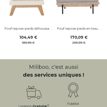
Pouf repose-pieds déhoussa ...
Pouf repose pieds en tissu ...
104
,
49
170
,
09
189
,
99
269
,
99
Miliboo, c'est aussi
des services uniques !
Fidélité
(1)
Livraison
Gratuite