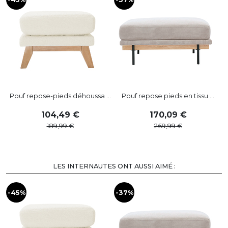
Pouf repose-pieds déhoussa ...
Pouf repose pieds en tissu ...
104
,
49
170
,
09
189
,
99
269
,
99
LES INTERNAUTES ONT AUSSI AIMÉ :
-45%
-37%
-