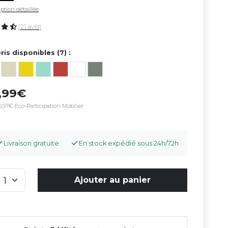
ption détaillée
(21 avis)
ris disponibles (7) :
4,99
,97€ Eco-Participation Mobilier
Livraison gratuite
En stock expédié sous 24h/72h
Ajouter au panier