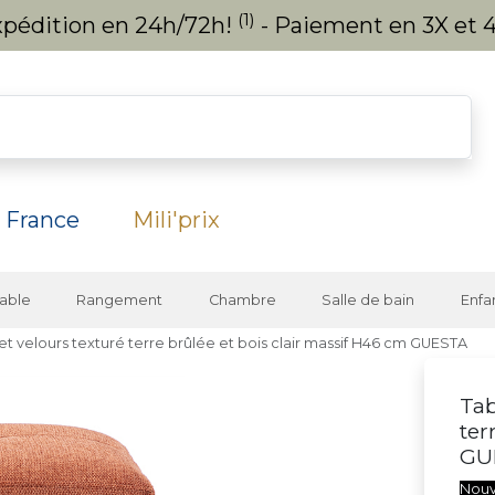
(1)
expédition en 24h/72h!
- Paiement en 3X et 4
 France
Mili'prix
able
Rangement
Chambre
Salle de bain
Enfa
fet velours texturé terre brûlée et bois clair massif H46 cm GUESTA
Tab
ter
GU
Nou