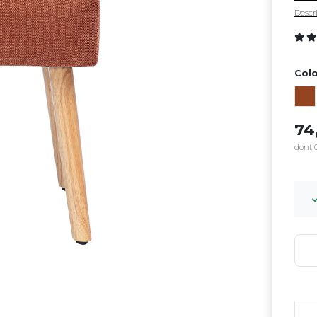
Descri
Colo
7
dont 0