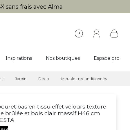
X sans frais avec Alma
Inspirations
Nos boutiques
Espace pro
nt
Jardin
Déco
Meubles reconditionnés
ouret bas en tissu effet velours texturé
re brûlée et bois clair massif H46 cm
ESTA
veau