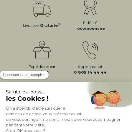
Fidélité
(1)
Livraison
Gratuite
récompensée
Expédition
en
Appel gratuit
24/72h
0 805 14 44 44
À PROPOS DE MILIBOO
AIDE & CONTACT