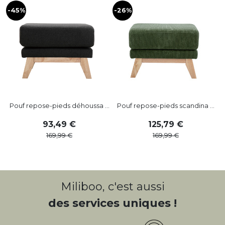
-45%
-26%
-
Pouf repose-pieds déhoussa ...
Pouf repose-pieds scandina ...
93
,
49
125
,
79
169
,
99
169
,
99
Miliboo, c'est aussi
des services uniques !