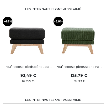
LES INTERNAUTES ONT AUSSI AIMÉ :
-45%
-26%
-
Pouf repose-pieds déhoussa ...
Pouf repose-pieds scandina ...
93
,
49
125
,
79
169
,
99
169
,
99
LES INTERNAUTES ONT AUSSI AIMÉ :