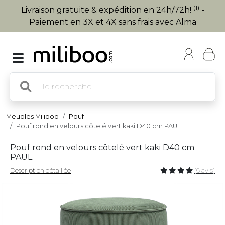
(1)
Livraison gratuite & expédition en 24h/72h!
-
Paiement en 3X et 4X sans frais avec Alma
Meubles Miliboo
Pouf
Pouf rond en velours côtelé vert kaki D40 cm PAUL
Pouf rond en velours côtelé vert kaki D40 cm
PAUL
Description détaillée
(6 avis)