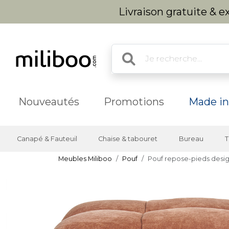
Livraison gratuite & 
Nouveautés
Promotions
Made in
Canapé & Fauteuil
Chaise & tabouret
Bureau
T
Meubles Miliboo
Pouf
Pouf repose-pieds design