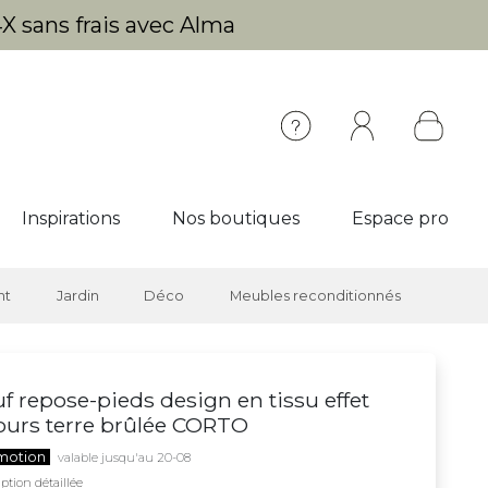
X sans frais avec Alma
Inspirations
Nos boutiques
Espace pro
nt
Jardin
Déco
Meubles reconditionnés
f repose-pieds design en tissu effet
ours terre brûlée CORTO
motion
valable jusqu'au 20-08
ption détaillée