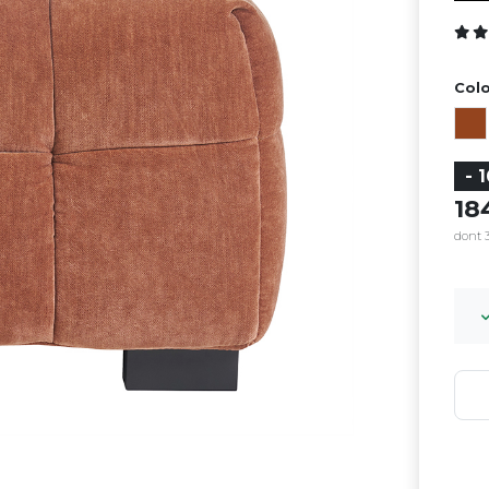
Colo
- 
1
dont 3