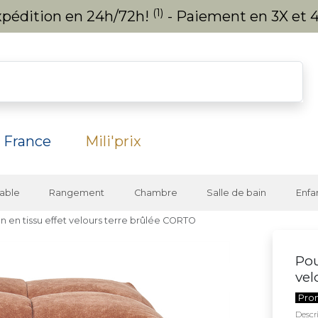
(1)
expédition en 24h/72h!
- Paiement en 3X et 4
 France
Mili'prix
able
Rangement
Chambre
Salle de bain
Enfa
 en tissu effet velours terre brûlée CORTO
Pou
vel
Pro
Descri