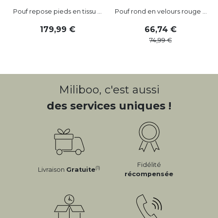
Pouf repose pieds en tissu ...
Pouf rond en velours rouge ...
179
,
99
66
,
74
74
,
99
Miliboo, c'est aussi
des services uniques !
Fidélité
(1)
Livraison
Gratuite
récompensée