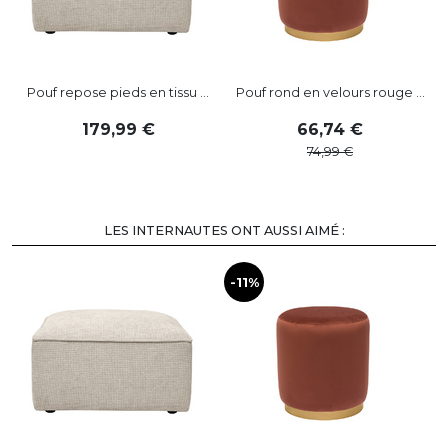
Pouf repose pieds en tissu ...
Pouf rond en velours rouge ...
179
,
99
66
,
74
74
,
99
LES INTERNAUTES ONT AUSSI AIMÉ :
-11%