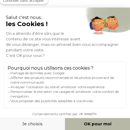
Fauteuils de jardin en bois massif avec coussin blanc et sangles