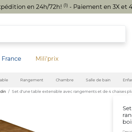
(1)
expédition en 24h/72h!
- Paiement en 3X et 4
 France
Mili'prix
able
Rangement
Chambre
Salle de bain
Enfa
rdin
Set d'une table extensible avec rangements et de 4 chaises pl
Set
ran
bo
Descri