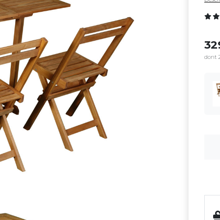
32
dont 