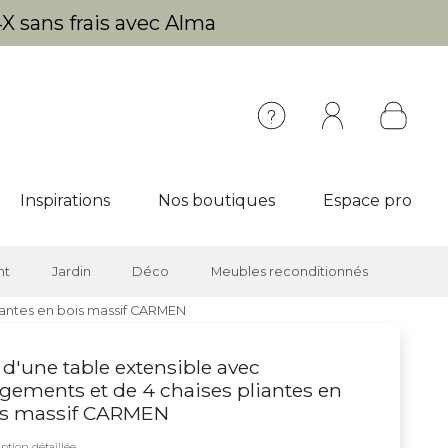
X sans frais avec Alma
Inspirations
Nos boutiques
Espace pro
nt
Jardin
Déco
Meubles reconditionnés
iantes en bois massif CARMEN
 d'une table extensible avec
gements et de 4 chaises pliantes en
is massif CARMEN
ption détaillée