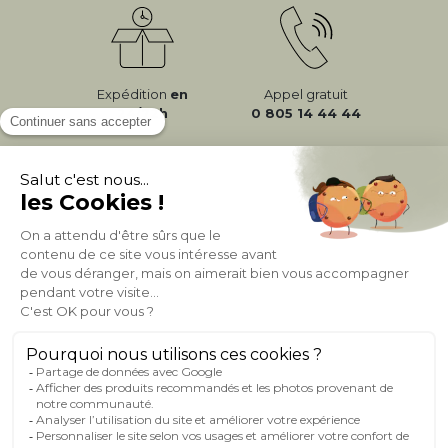
Expédition
en
Appel gratuit
24/72h
0 805 14 44 44
À PROPOS DE MILIBOO
AIDE & CONTACT
MILIBOO SUR LE NET