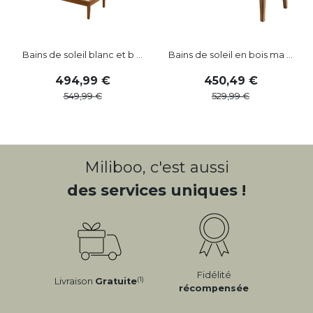
Bains de soleil blanc et b ...
Bains de soleil en bois ma ...
494
,
99
450
,
49
549
,
99
529
,
99
Miliboo, c'est aussi
des services uniques !
Fidélité
(1)
Livraison
Gratuite
récompensée