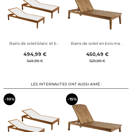
Bains de soleil blanc et b ...
Bains de soleil en bois ma ...
494
,
99
450
,
49
549
,
99
529
,
99
LES INTERNAUTES ONT AUSSI AIMÉ :
-10%
-15%
-