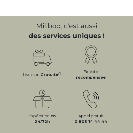
Miliboo, c'est aussi
des services uniques !
Fidélité
(1)
Livraison
Gratuite
récompensée
Expédition
en
Appel gratuit
24/72h
0 805 14 44 44