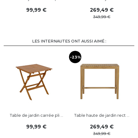
99
,
99
269
,
49
349
,
99
LES INTERNAUTES ONT AUSSI AIMÉ :
-23%
Table de jardin carrée pli ...
Table haute de jardin rect ...
99
,
99
269
,
49
349
,
99