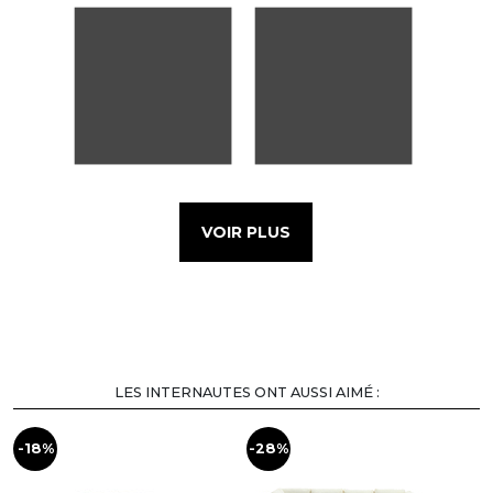
VOIR PLUS
LES INTERNAUTES ONT AUSSI AIMÉ :
-18%
-28%
-