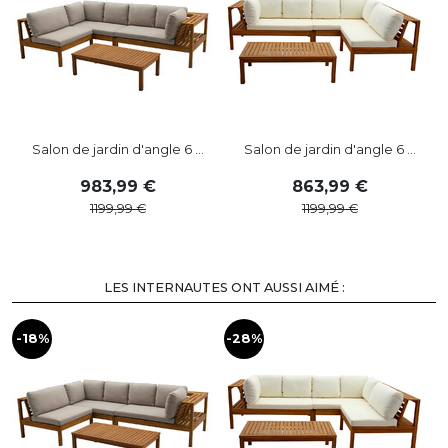
Salon de jardin d'angle 6 ...
Salon de jardin d'angle 6 ...
983
,
99
863
,
99
1199
,
99
1199
,
99
LES INTERNAUTES ONT AUSSI AIMÉ :
-18%
-28%
-