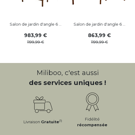
Salon de jardin d'angle 6 ...
Salon de jardin d'angle 6 ...
983
,
99
863
,
99
1199
,
99
1199
,
99
Miliboo, c'est aussi
des services uniques !
Fidélité
(1)
Livraison
Gratuite
récompensée