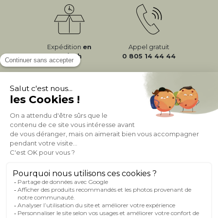
Expédition
en
Appel gratuit
24/72h
0 805 14 44 44
À PROPOS DE MILIBOO
AIDE & CONTACT
MILIBOO SUR LE NET