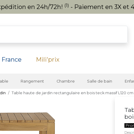
(1)
expédition en 24h/72h!
- Paiement en 3X et 4
 France
Mili'prix
able
Rangement
Chambre
Salle de bain
Enfa
din
Table haute de jardin rectangulaire en bois teck massif L120 cm 
Tab
boi
Pro
Descri