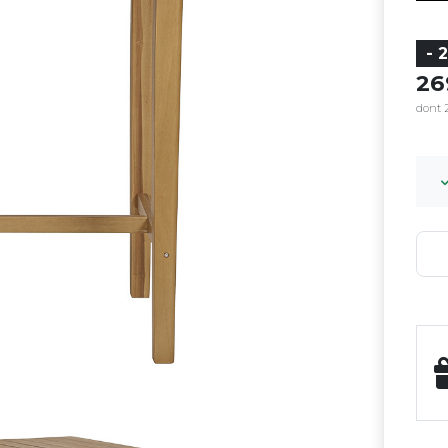
- 
2
dont 2