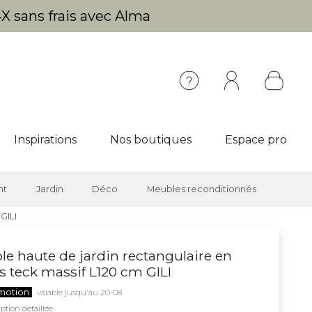
X sans frais avec Alma
Inspirations
Nos boutiques
Espace pro
nt
Jardin
Déco
Meubles reconditionnés
GILI
le haute de jardin rectangulaire en
s teck massif L120 cm GILI
motion
valable jusqu'au 20-08
ption détaillée