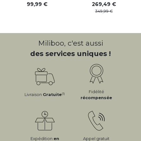
99
,
99
269
,
49
349
,
99
Miliboo, c'est aussi
des services uniques !
Fidélité
(1)
Livraison
Gratuite
récompensée
Expédition
en
Appel gratuit