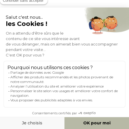
Table à manger design ronde en céramique noire et métal
D90 cm MALOU
(2)
Expedié en 24h/72h
339,99