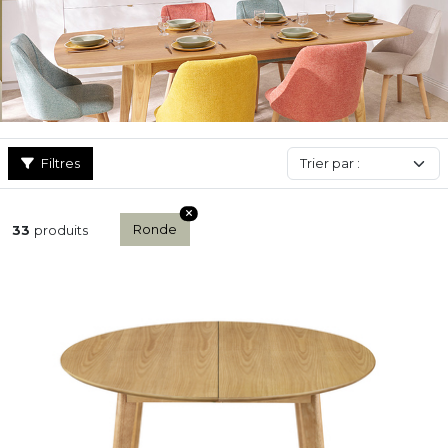
intègrent aussi une rallonge centrale pour accueillir davantage
de personnes sans compromettre l’harmonie de l’ensemble.
Esthétique, pratique et intemporelle, la table à manger ronde est
un choix sûr pour un intérieur chaleureux, fonctionnel et bien
pensé.
Filtres
Ronde
33
produits