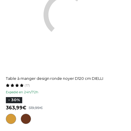
Table à manger design ronde noyer D120 cm DIELLI
(17)
Expedié en 24h/72h
- 30%
363,99
519,99