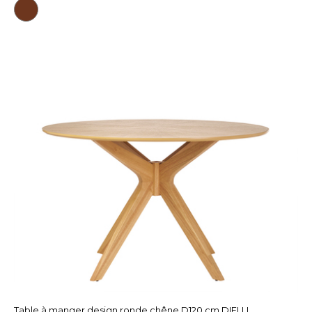
Table à manger design ronde chêne D120 cm DIELLI