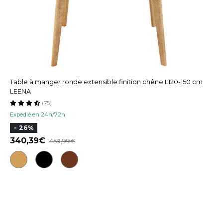
Table à manger ronde extensible finition chêne L120-150 cm
LEENA
(75)
Expedié en 24h/72h
- 26%
340,39
459,99