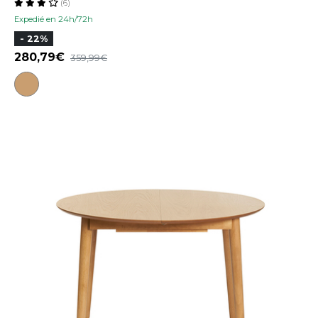
(6)
Expedié en 24h/72h
- 22%
280,79
359,99