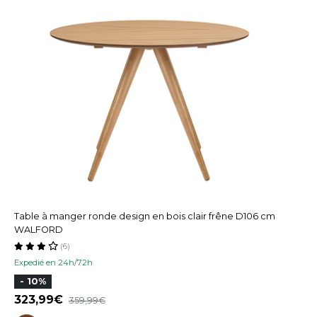
Table à manger ronde design en bois clair frêne D106 cm
WALFORD
(6)
Expedié en 24h/72h
- 10%
323,99
359,99