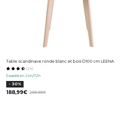
Table scandinave ronde blanc et bois D100 cm LEENA
(24)
Expedié en 24h/72h
- 30%
188,99
269,99