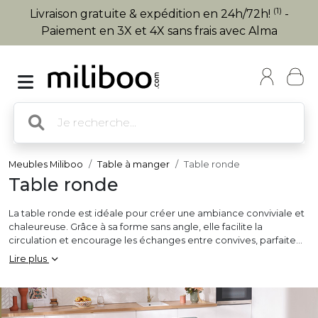
(1)
Livraison gratuite & expédition en 24h/72h!
-
Paiement en 3X et 4X sans frais avec Alma
Meubles Miliboo
Table à manger
Table ronde
Table ronde
La table ronde est idéale pour créer une ambiance conviviale et
chaleureuse. Grâce à sa forme sans angle, elle facilite la
circulation et encourage les échanges entre convives, parfaite
pour les repas en famille ou entre amis. Elle convient aussi bien
Lire plus
aux petits espaces qu’aux pièces ouvertes, en apportant une
touche de douceur et d’élégance. Disponible en bois ou métal,
cette
table à manger
se décline dans des styles scandinave,
industriel, contemporain ou moderne. Certains modèles