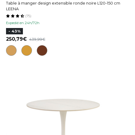
Table à manger design extensible ronde noire L120-150 cm
LEENA
(75)
Expedié en 24h/72h
- 43%
250,79
439,99