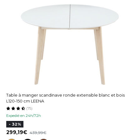
Table à manger scandinave ronde extensible blanc et bois
L120-150 cm LEENA
(75)
Expedié en 24h/72h
- 32%
299,19
439,99