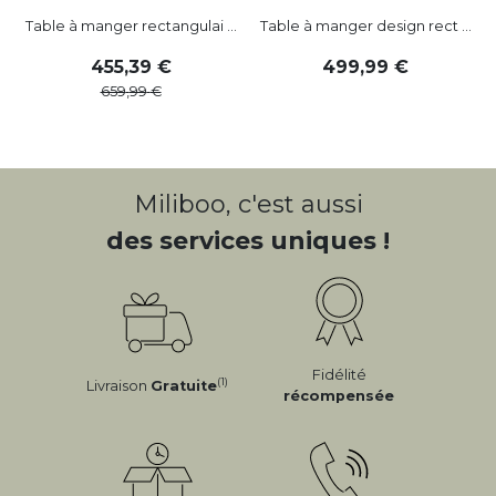
Table à manger rectangulai ...
Table à manger design rect ...
455
,
39
499
,
99
659
,
99
Miliboo, c'est aussi
des services uniques !
Fidélité
(1)
Livraison
Gratuite
récompensée