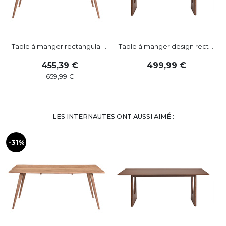
Table à manger rectangulai ...
Table à manger design rect ...
455
,
39
499
,
99
659
,
99
LES INTERNAUTES ONT AUSSI AIMÉ :
-31%
-