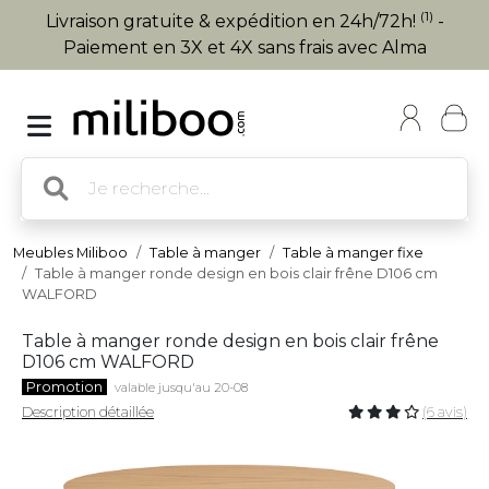
(1)
Livraison gratuite & expédition en 24h/72h!
-
Paiement en 3X et 4X sans frais avec Alma
Meubles Miliboo
Table à manger
Table à manger fixe
Table à manger ronde design en bois clair frêne D106 cm
WALFORD
Table à manger ronde design en bois clair frêne
D106 cm WALFORD
Promotion
valable jusqu'au 20-08
Description détaillée
(6 avis)