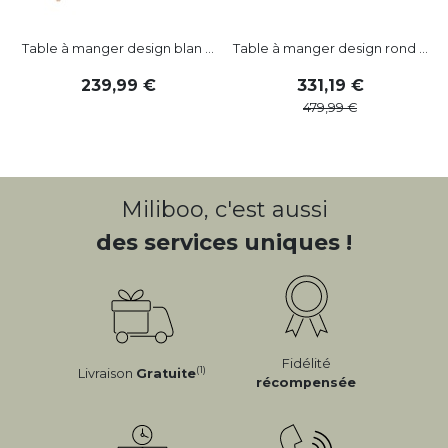
Table à manger design blan ...
Table à manger design rond ...
239
,
99
331
,
19
479
,
99
Miliboo, c'est aussi
des services uniques !
Fidélité
(1)
Livraison
Gratuite
récompensée