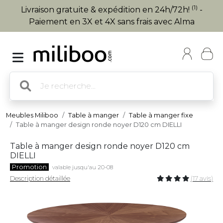
(1)
Livraison gratuite & expédition en 24h/72h!
-
Paiement en 3X et 4X sans frais avec Alma
Meubles Miliboo
Table à manger
Table à manger fixe
Table à manger design ronde noyer D120 cm DIELLI
Table à manger design ronde noyer D120 cm
DIELLI
Promotion
valable jusqu'au 20-08
Description détaillée
(17 avis)