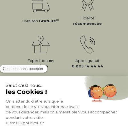
Fidélité
(1)
Livraison
Gratuite
récompensée
Expédition
en
Appel gratuit
24/72h
0 805 14 44 44
À PROPOS DE MILIBOO
AIDE & CONTACT