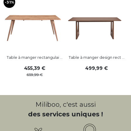
-31%
-
Table à manger rectangulai ...
Table à manger design rect ...
455
,
39
499
,
99
659
,
99
Miliboo, c'est aussi
des services uniques !