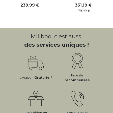
239
,
99
331
,
19
479
,
99
Miliboo, c'est aussi
des services uniques !
Fidélité
(1)
Livraison
Gratuite
récompensée
Expédition
en
Appel gratuit