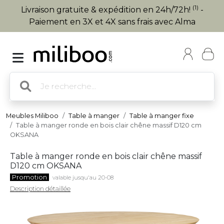
(1)
Livraison gratuite & expédition en 24h/72h!
-
Paiement en 3X et 4X sans frais avec Alma
Meubles Miliboo
Table à manger
Table à manger fixe
Table à manger ronde en bois clair chêne massif D120 cm
OKSANA
Table à manger ronde en bois clair chêne massif
D120 cm OKSANA
Promotion
valable jusqu'au 20-08
Description détaillée