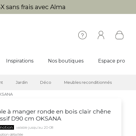
X sans frais avec Alma
Inspirations
Nos boutiques
Espace pro
nt
Jardin
Déco
Meubles reconditionnés
OKSANA
le à manger ronde en bois clair chêne
ssif D90 cm OKSANA
motion
valable jusqu'au 20-08
ption détaillée