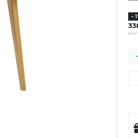
- 
33
dont 1