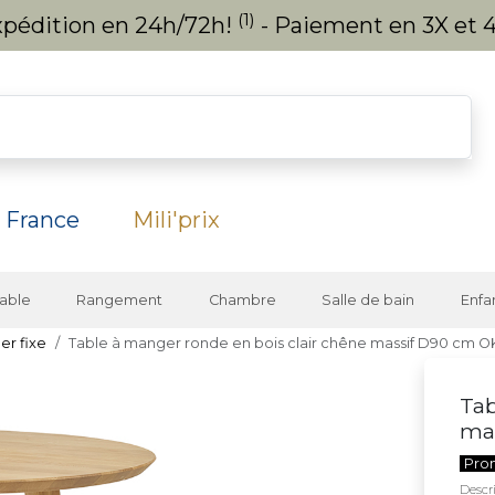
(1)
expédition en 24h/72h!
- Paiement en 3X et 4
 France
Mili'prix
able
Rangement
Chambre
Salle de bain
Enfa
er fixe
Table à manger ronde en bois clair chêne massif D90 cm 
Tab
ma
Pro
Descri