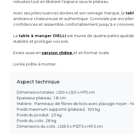
robustes tout en libérant l'espace sous le plateau.
Avec ses jolies nuances dorées et son veinage marqué, la
tab
ambiance chaleureuse et authentique. Conviviale par excellen
confidences et rassemble confortablement jusqu'à 4 convives
La
table à manger DIELLI
est munie de quatre patins ajustabl
stabilité et protéger vos sols.
Existe aussi en
version chêne
et en format ovale.
Livrée prête à monter.
Aspect technique
Dimensions totales : L120 x L120 x H75 cm
Epaisseur plateau : 1.8 cm
Matière : Panneaux de fibres de bois avec placage noyer - h
Poids maximum supporté (plateau) : 100 kg
Poids du produit : 23 kg
Poids du colis : 28 kg
Dimensions du colis : L128.5 x P127.5 x H11.5 cm