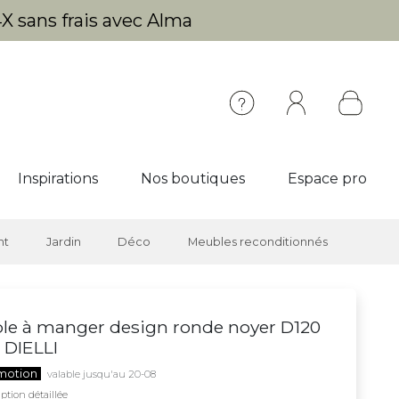
X sans frais avec Alma
Inspirations
Nos boutiques
Espace pro
nt
Jardin
Déco
Meubles reconditionnés
le à manger design ronde noyer D120
 DIELLI
motion
valable jusqu'au 20-08
ption détaillée