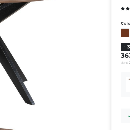
Colo
- 
3
dont 2