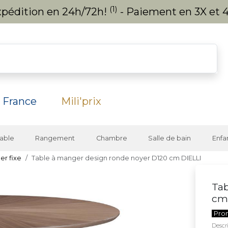
(1)
expédition en 24h/72h!
- Paiement en 3X et 4
 France
Mili'prix
able
Rangement
Chambre
Salle de bain
Enfa
er fixe
Table à manger design ronde noyer D120 cm DIELLI
Tab
cm
Pro
Descri