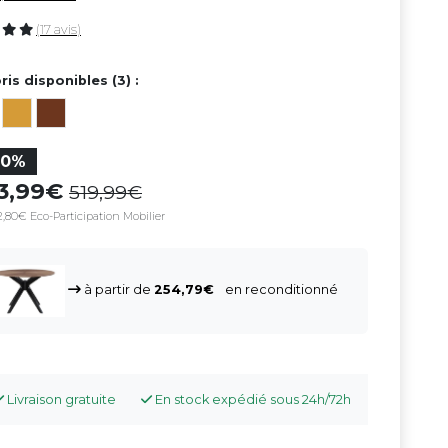
(17 avis)
ris disponibles (3) :
30%
63,99
519,99
,80€ Eco-Participation Mobilier
à partir de
254,79
en reconditionné
Livraison gratuite
En stock expédié sous 24h/72h