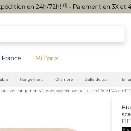
(1)
expédition en 24h/72h!
- Paiement en 3X et 4
 France
Mili'prix
able
Rangement
Chambre
Salle de bain
Enfa
eau avec rangements 2 tiroirs scandinave bois clair chêne L140 cm FIF
Bur
sca
FIF
Pro