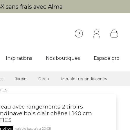
X sans frais avec Alma
Inspirations
Nos boutiques
Espace pro
nt
Jardin
Déco
Meubles reconditionnés
TIES
eau avec rangements 2 tiroirs
ndinave bois clair chêne L140 cm
TIES
motion
valable jusqu'au 20-08