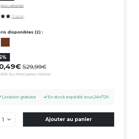
ption détaillée
(11 avis)
ris disponibles (2) :
15%
50,49
529,99
,90€ Eco-Participation Mobilier
Livraison gratuite
En stock expédié sous 24h/72h
Ajouter au panier