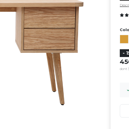
Descri
Colo
- 
4
dont 3