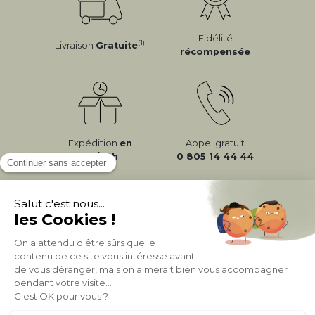
Fidélité
(1)
Livraison
Gratuite
récompensée
Expédition
en
Appel gratuit
24/72h
0 805 14 44 44
À PROPOS DE MILIBOO
AIDE & CONTACT
MILIBOO SUR LE NET