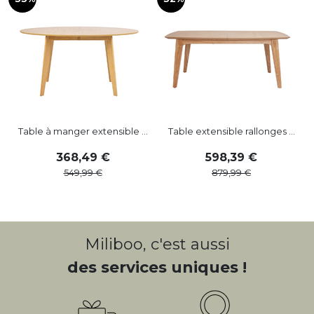
Table à manger extensible ...
Table extensible rallonges ...
368
,
49
598
,
39
549
,
99
879
,
99
Miliboo, c'est aussi
des services uniques !