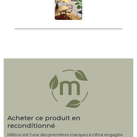
Acheter ce produit en
reconditionné
Miliboo est l'une des premières marques à s'être engagée