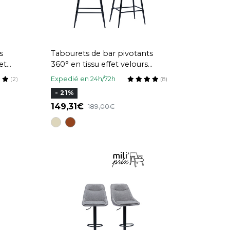
s
Tabourets de bar pivotants
et
360° en tissu effet velours
on et
texturé gris et métal H65.5 cm
Expedié en 24h/72h
(2)
(8)
(lot de 2) ALESS
- 21%
149,31
189,00