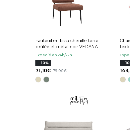
Fauteuil en tissu chenille terre
Chais
brûlée et métal noir VEDANA
text
noir
Expedié en 24h/72h
Exped
- 10%
- 1
71,10
143
79,00