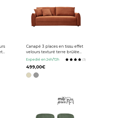
urs
Canapé 3 places en tissu effet
et
velours texturé terre brûlée
PIO
Expedié en 24h/72h
(3)
499,00