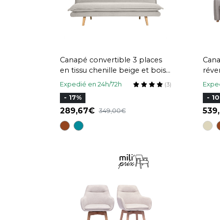
Canapé convertible 3 places
Cana
en tissu chenille beige et bois
réve
clair BINGO
en ti
Expedié en 24h/72h
Exped
(3)
clai
- 17%
- 1
289,67
539
349,00