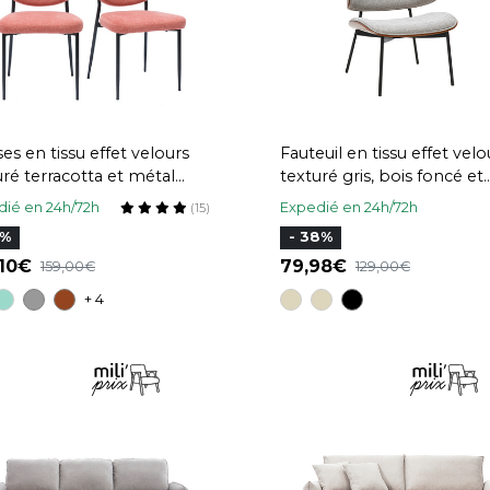
es en tissu effet velours
Fauteuil en tissu effet velo
uré terracotta et métal
texturé gris, bois foncé et
 (lot de 2) BREKA
métal noir FABULO
ié en 24h/72h
Expedié en 24h/72h
(15)
0%
- 38%
,10
79,98
159,00
129,00
+ 4