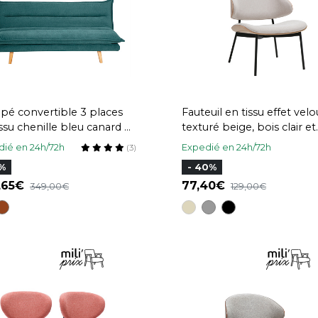
pé convertible 3 places
Fauteuil en tissu effet velo
issu chenille bleu canard et
texturé beige, bois clair et
 clair BINGO
métal noir FABULO
ié en 24h/72h
Expedié en 24h/72h
(3)
5%
- 40%
,65
77,40
349,00
129,00