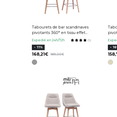
Tabourets de bar scandinaves
Tabo
pivotants 360° en tissu effet
pivo
velours texturé beige et bois
velou
Expedié en 24h/72h
Exped
(5)
clair H65 cm (lot de 2) ALESS
clai
- 11%
- 1
168,21
158
189,00