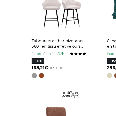
Tabourets de bar pivotants
Cana
360° en tissu effet velours
en t
texturé beige et métal H65.5
bois
Expedié en 24h/72h
Exped
(8)
cm (lot de 2) ALESS
- 11%
- 1
168,21
296
189,00