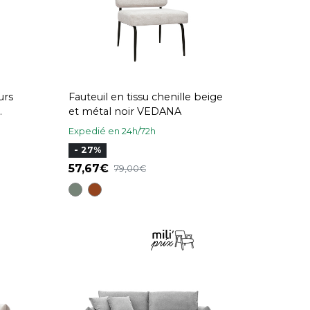
urs
Fauteuil en tissu chenille beige
et métal noir VEDANA
Expedié en 24h/72h
- 27%
57,67
79,00