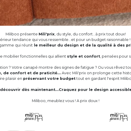
Miliboo présente
Mili'prix
, du style, du confort...à prix tout doux!
érieur tendance qui vous ressemble...et pour un budget raisonnable ! 
 gamme qui réunit
le meilleur du design et de la qualité à des prix
de mobilier fonctionnelles qui allient
style et confort
, pensées pour s'
ation ? Votre canapé montre des signes de fatigue ? Ou vous rêvez 
, de confort et de praticité...
Avec Mili'prix on prolonge cette hist
ire plaisir en
préservant votre budget
tout en gardant l'esprit Milib
 découvrir dès maintenant...Craquez pour le design accessible 
Miliboo, meublez vous ! A prix doux !