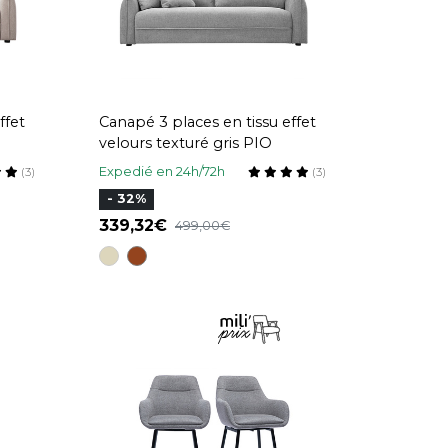
ffet
Canapé 3 places en tissu effet
velours texturé gris PIO
Expedié en 24h/72h
(3)
(3)
- 32%
339,32
499,00