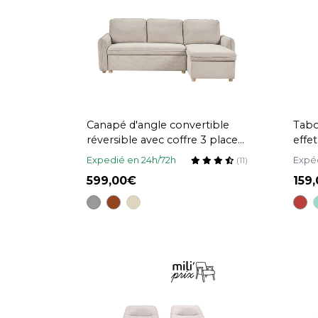
Canapé d'angle convertible
Tabo
réversible avec coffre 3 places
effe
en tissu chenille beige et bois
cm (
Expedié en 24h/72h
Expé
(11)
clair ORSO
599,00
159