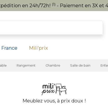
(1)
expédition en 24h/72h!
- Paiement en 3X et 4
 France
Mili'prix
able
Rangement
Chambre
Salle de bain
Enfa
Meublez vous, à prix doux !