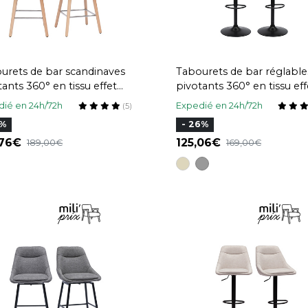
urets de bar scandinaves
Tabourets de bar réglable
tants 360° en tissu effet
pivotants 360° en tissu eff
rs texturé gris clair et bois
velours texturé vert célad
ié en 24h/72h
Expedié en 24h/72h
(5)
r H65 cm (lot de 2) ALESS
métal (lot de 2) ALESS
6%
- 26%
,76
125,06
189,00
169,00