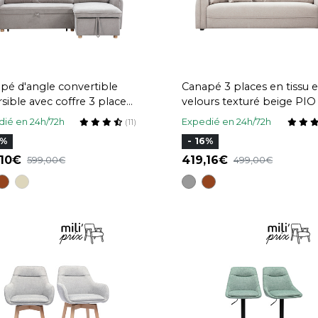
pé d'angle convertible
Canapé 3 places en tissu e
rsible avec coffre 3 places
velours texturé beige PIO
ssu chenille gris et bois
ié en 24h/72h
Expedié en 24h/72h
(11)
r ORSO
0%
- 16%
,10
419,16
599,00
499,00