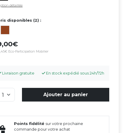
ption détaillée
ris disponibles (2) :
9,00
,45€ Eco-Participation Mobilier
Livraison gratuite
En stock expédié sous 24h/72h
Ajouter au panier
Points fidélité
sur votre prochaine
commande pour votre achat