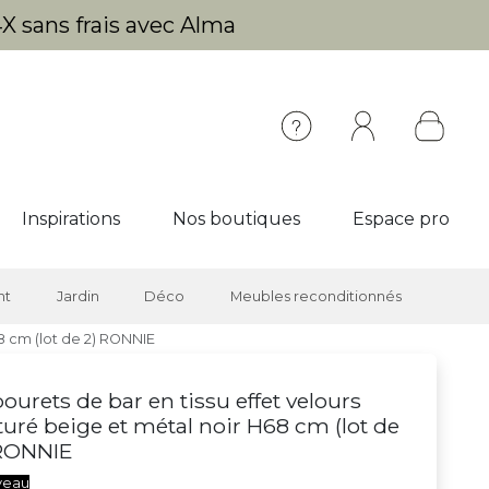
X sans frais avec Alma
Inspirations
Nos boutiques
Espace pro
nt
Jardin
Déco
Meubles reconditionnés
68 cm (lot de 2) RONNIE
ourets de bar en tissu effet velours
turé beige et métal noir H68 cm (lot de
 RONNIE
veau