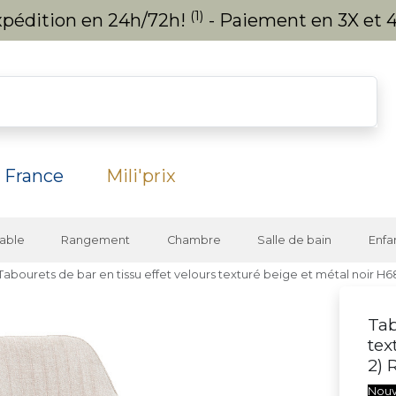
(1)
expédition en 24h/72h!
- Paiement en 3X et 4
 France
Mili'prix
able
Rangement
Chambre
Salle de bain
Enfa
Tabourets de bar en tissu effet velours texturé beige et métal noir H
Tab
tex
2)
Nou