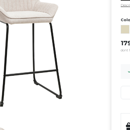
Descri
Colo
17
dont 1