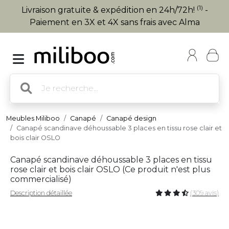
(1)
Livraison gratuite & expédition en 24h/72h!
-
Paiement en 3X et 4X sans frais avec Alma
Meubles Miliboo
Canapé
Canapé design
Canapé scandinave déhoussable 3 places en tissu rose clair et
bois clair OSLO
Canapé scandinave déhoussable 3 places en tissu
rose clair et bois clair OSLO (
Ce produit n'est plus
commercialisé
)
Description détaillée
(309 avis)