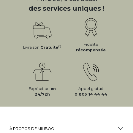
des services uniques !
Fidélité
(1)
Livraison
Gratuite
récompensée
Expédition
en
Appel gratuit
24/72h
0 805 14 44 44
À PROPOS DE MILIBOO