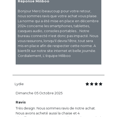
Réponse Miliboo
Bonjour Merci beaucoup pour votre retour,
nous sommes ravis que votre achat vous plaise.
La norme qui a été mise en place en décembre
2024 concerne les smartphones, tablettes,
casques audio, consoles portables... Notre
bureau connecté n'est donc pas impacté. Nous
vous rassurons, lorsqu'il devra l'être, tout sera
mis en place afin de respecter cette norme. A
bientôt sur notre site internet et belle journée.
Cordialement, L'équipe Miliboo
Lydie
Dimanche 05 Octobre 2025
Ravis
Très design. Nous sommes ravis de notre achat.
Nous avons acheté aussi la chaise et 4