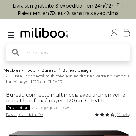
(1)
Livraison gratuite & expédition en 24h/72h!
-
Paiement en 3X et 4X sans frais avec Alma
Meubles Miliboo
Bureau
Bureau design
Bureau connecté multimédia avec tiroir en verre noir et bois
foncé noyer L120 cm CLEVER
Bureau connecté multimédia avec tiroir en verre
noir et bois foncé noyer L120 cm CLEVER
Promotion
valable jusqu'au 20-08
Description détaillée
(22 avis)