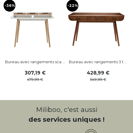
-36%
-22%
Bureau avec rangements sca ...
Bureau avec rangements 3 t ...
307
,
19
428
,
99
479
,
99
549
,
99
Miliboo, c'est aussi
des services uniques !