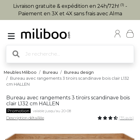
(1)
Livraison gratuite & expédition en 24h/72h!
-
Paiement en 3X et 4X sans frais avec Alma
Meubles Miliboo
Bureau
Bureau design
Bureau avec rangements 3 tiroirs scandinave bois clair L132
cm HALLEN
Bureau avec rangements 3 tiroirs scandinave bois
clair L132 cm HALLEN
Promotion
valable jusqu'au 20-08
Description détaillée
(35 avis)