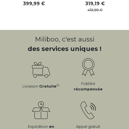
399
,
99
319
,
19
419
,
99
Miliboo, c'est aussi
des services uniques !
Fidélité
(1)
Livraison
Gratuite
récompensée
Expédition
en
Appel gratuit