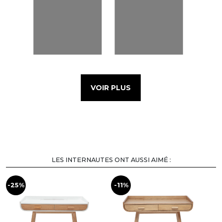
VOIR PLUS
LES INTERNAUTES ONT AUSSI AIMÉ :
-25%
-11%
-