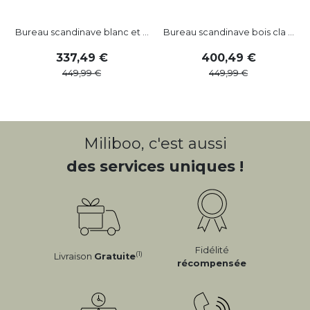
Bureau scandinave blanc et ...
Bureau scandinave bois cla ...
B
337
,
49
400
,
49
449
,
99
449
,
99
Miliboo, c'est aussi
des services uniques !
Fidélité
(1)
Livraison
Gratuite
récompensée