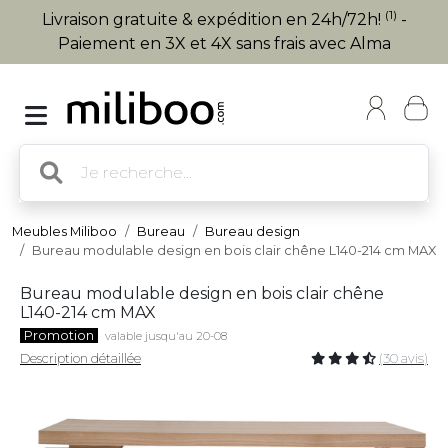
(1)
Livraison gratuite & expédition en 24h/72h!
-
Paiement en 3X et 4X sans frais avec Alma
Meubles Miliboo
Bureau
Bureau design
Bureau modulable design en bois clair chêne L140-214 cm MAX
Bureau modulable design en bois clair chêne
L140-214 cm MAX
Promotion
valable jusqu'au 20-08
Description détaillée
(30 avis)