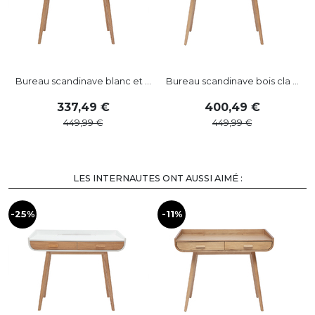
Bureau scandinave blanc et ...
Bureau scandinave bois cla ...
B
337
,
49
400
,
49
449
,
99
449
,
99
LES INTERNAUTES ONT AUSSI AIMÉ :
-25%
-11%
-