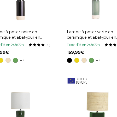
e à poser noire en
Lampe à poser verte en
mique et abat-jour en
céramique et abat-jour en
ane H64 cm MAJES
rabane H64 cm MAJES
ié en 24h/72h
Expedié en 24h/72h
(16)
,99
159,99
+ 4
+ 4