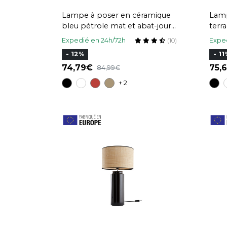
Lampe à poser en céramique
Lamp
bleu pétrole mat et abat-jour
terr
en raphia naturel H40 cm TIGA
raph
Expedié en 24h/72h
Exped
(10)
- 12%
- 11
74,79
75
84,99
+ 2