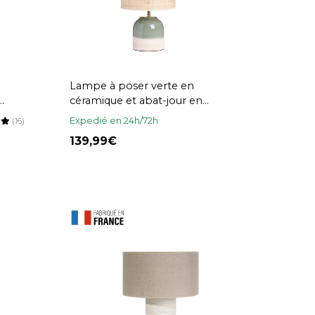
Lampe à poser verte en
céramique et abat-jour en
rabane H35 cm PIEGA
Expedié en 24h/72h
(16)
139,99