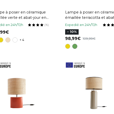
e à poser en céramique
Lampe à poser en cérami
llée verte et abat-jour en
émaillée terracotta et aba
ia naturel H64 cm MAJES
jour écru H53 cm BERRO
ié en 24h/72h
Expedié en 24h/72h
(16)
,99
- 10%
98,99
109,99
+ 4