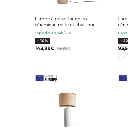
Lampe à poser taupe en
Lamp
céramique mate et abat-jour
céra
en raphia H49 cm PYRUS
en r
Expedié en 24h/72h
Exped
- 10%
- 2
143,99
93,
159,99