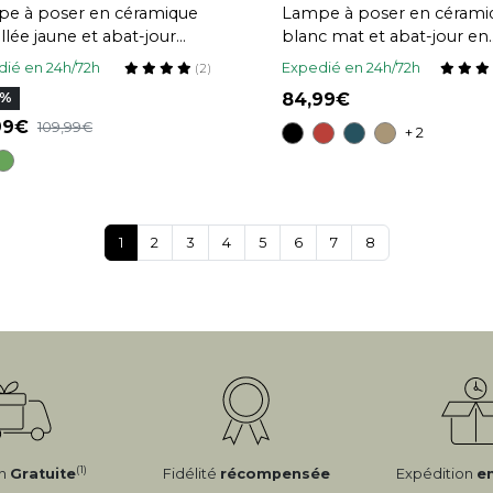
e à poser en céramique
Lampe à poser en cérami
llée jaune et abat-jour
blanc mat et abat-jour en
u H53 cm BERRO
raphia naturel H40 cm TI
ié en 24h/72h
Expedié en 24h/72h
(2)
84,99
0%
,99
109,99
+ 2
1
2
3
4
5
6
7
8
(1)
on
Gratuite
Fidélité
récompensée
Expédition
e