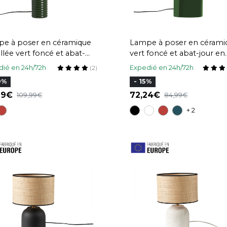
e à poser en céramique
Lampe à poser en cérami
llée vert foncé et abat-
vert foncé et abat-jour en
 écru H53 cm BERRO
raphia naturel H40 cm TI
ié en 24h/72h
Expedié en 24h/72h
(2)
0%
- 15%
,99
72,24
109,99
84,99
+ 2