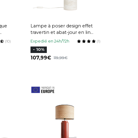
que
Lampe à poser design effet
travertin et abat-jour en lin
GA
H37 cm SEMA
Expedié en 24h/72h
(10)
(1)
- 10%
107,99
119,99