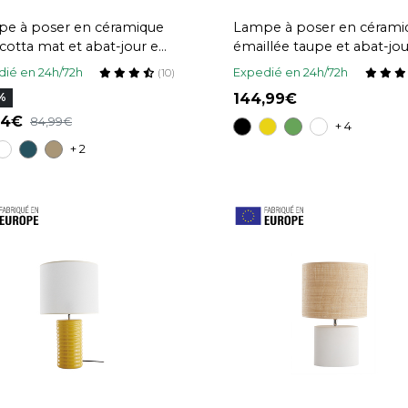
e à poser en céramique
Lampe à poser en cérami
acotta mat et abat-jour en
émaillée taupe et abat-jo
ia naturel H40 cm TIGA
raphia naturel H64 cm M
ié en 24h/72h
Expedié en 24h/72h
(10)
144,99
%
,64
84,99
+ 4
+ 2