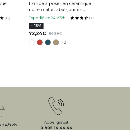
que
Lampe à poser en céramique
noire mat et abat-jour en
GA
raphia naturel H40 cm TIGA
Expedié en 24h/72h
(10)
(10)
- 15%
72,24
84,99
+ 2
Appel gratuit
n 24/72h
0 805 14 44 44