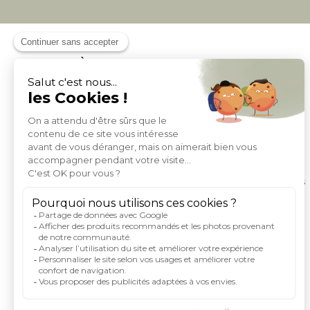
À PROPOS DE MILIBOO
Qui sommes nous et nos engagements
Mentions légales
Moyens de paiement
Livraison
Conditions générales de Vente
Politique de protection des données personnelles
Conditions générales d'utilisation du site
Droits informatique et libertés
Carte de fidelite et parrainage
Rejoignez-nous
Index égalité femme homme
Espace investisseurs