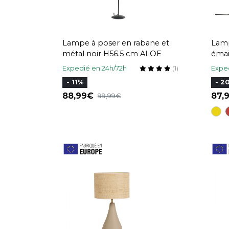
Lampe à poser en rabane et
Lamp
métal noir H56.5 cm ALOE
émai
jour
Expedié en 24h/72h
Exped
(1)
- 11%
- 2
88,99
87
99,99