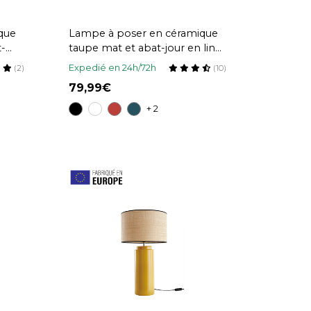
que
Lampe à poser en céramique
t-
taupe mat et abat-jour en lin
naturel TIGA
Expedié en 24h/72h
(2)
(10)
79,99
+ 2