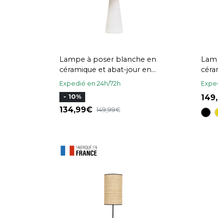
Lampe à poser blanche en
Lamp
céramique et abat-jour en
céra
rabane H47 cm JUNI
rab
Expedié en 24h/72h
Exped
149
- 10%
134,99
149,99