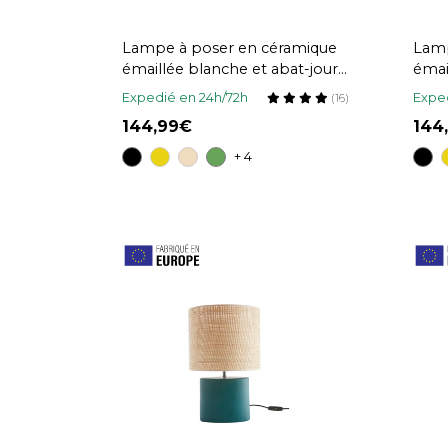
Lampe à poser en céramique
Lamp
émaillée blanche et abat-jour
émai
en raphia naturel H64 cm
raph
Expedié en 24h/72h
Exped
(16)
MAJES
144,99
144
+ 4