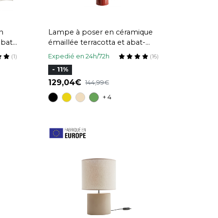
n
Lampe à poser en céramique
abat-
émaillée terracotta et abat-
OCHA
jour en raphia naturel H64 cm
Expedié en 24h/72h
(1)
(16)
MAJES
- 11%
129,04
144,99
+ 4