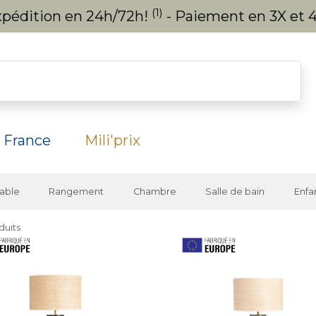
(1)
expédition en 24h/72h!
- Paiement en 3X et 4
 France
Mili'prix
able
Rangement
Chambre
Salle de bain
Enfa
duits