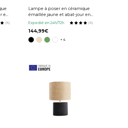
que
Lampe à poser en céramique
ur en
émaillée jaune et abat-jour en
AJES
raphia naturel H64 cm MAJES
Expedié en 24h/72h
(16)
(16)
144,99
+ 4