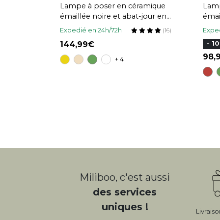
Lampe à poser en céramique
Lamp
émaillée noire et abat-jour en
émai
raphia naturel H64 cm MAJES
écr
Expedié en 24h/72h
Exped
(16)
144,99
- 1
98
+ 4
Miliboo, c'est aussi
des services
uniques !
Livrais