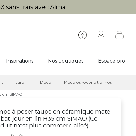
X sans frais avec Alma
Inspirations
Nos boutiques
Espace pro
nt
Jardin
Déco
Meubles reconditionnés
35 cm SIMAO
mpe à poser taupe en céramique mate
abat-jour en lin H35 cm SIMAO (
Ce
duit n'est plus commercialisé
)
ption détaillée