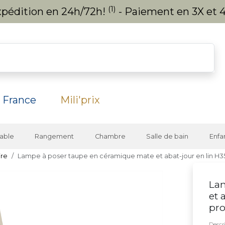
(1)
expédition en 24h/72h!
- Paiement en 3X et 4
 France
Mili'prix
able
Rangement
Chambre
Salle de bain
Enfa
ire
Lampe à poser taupe en céramique mate et abat-jour en lin H
La
et 
pro
Descri