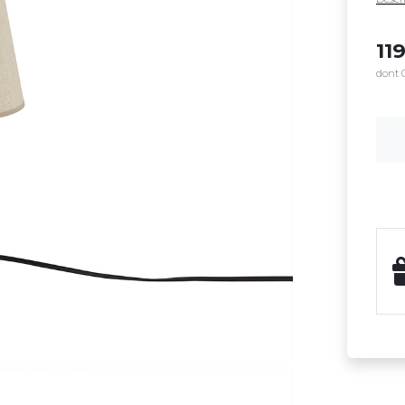
11
dont 