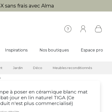
X sans frais avec Alma
Inspirations
Nos boutiques
Espace pro
nt
Jardin
Déco
Meubles reconditionnés
A
pe à poser en céramique blanc mat
abat-jour en lin naturel TIGA (
Ce
duit n'est plus commercialisé
)
ption détaillée