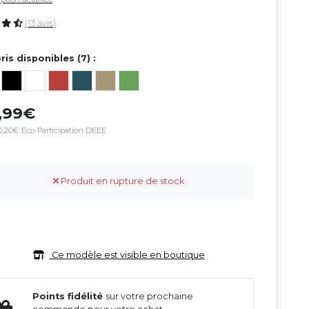
(13 avis)
ris disponibles (7) :
9,99
0,20€ Eco-Participation DEEE
Produit en rupture de stock
Ce modèle est visible en boutique
Points fidélité
sur votre prochaine