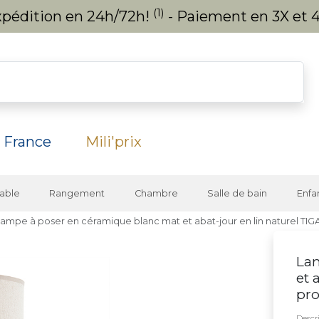
(1)
expédition en 24h/72h!
- Paiement en 3X et 4
 France
Mili'prix
able
Rangement
Chambre
Salle de bain
Enfa
ampe à poser en céramique blanc mat et abat-jour en lin naturel TIG
Lam
et 
pro
Descri