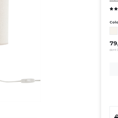
Colo
7
dont 